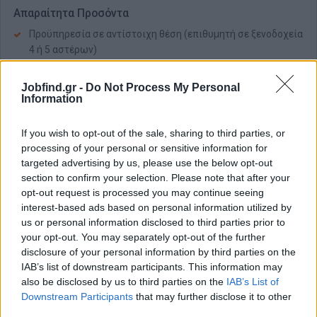
Απαραίτητα Προσόντα
Προϋπηρεσία σε αντίστοιχη θέση (επιθυμητή σε ξενοδοχεία
4 ή 5 αστέρων)
Άριστη γνώση Αγγλικής γλώσσας
Επιπλέον γνώση δεύτερης ξένης γλώσσας (Ρώσικα ή
Jobfind.gr -
Do Not Process My Personal
Information
Γαλλικά) θα θεωρηθεί επιπλέον προσόν
Πτυχίο τουριστικής ή συναφούς σχολής (επιθυμητό)
If you wish to opt-out of the sale, sharing to third parties, or
Επικοινωνιακές δεξιότητες και πελατοκεντρική αντίληψη
processing of your personal or sensitive information for
Ομαδικό πνεύμα και επαγγελματική συμπεριφορά
targeted advertising by us, please use the below opt-out
section to confirm your selection. Please note that after your
Παροχές
opt-out request is processed you may continue seeing
interest-based ads based on personal information utilized by
Υψηλό πακέτο αποδοχών / Bonus παραγωγικότητας.
us or personal information disclosed to third parties prior to
Δυνατότητα εξέλιξης
your opt-out. You may separately opt-out of the further
Εκπαίδευση
disclosure of your personal information by third parties on the
Επίδομα στέγης / Εναλλακτικά δωρεάν διαμονή σε
IAB’s list of downstream participants. This information may
εργαζόμενους εκτός Κρήτης
also be disclosed by us to third parties on the
IAB’s List of
Downstream Participants
that may further disclose it to other
Δωρεάν μεταφορά από / προς Ηράκλειο
third parties.