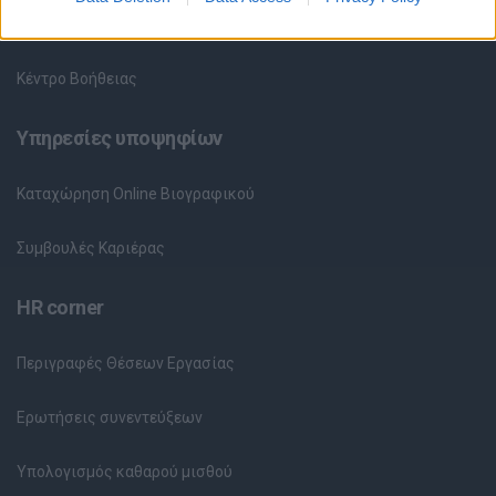
Θέσεις Εργασίας ανά Εταιρεία
Κέντρο Βοήθειας
Υπηρεσίες υποψηφίων
Καταχώρηση Online Βιογραφικού
Συμβουλές Καριέρας
HR corner
Περιγραφές Θέσεων Εργασίας
Ερωτήσεις συνεντεύξεων
Υπολογισμός καθαρού μισθού