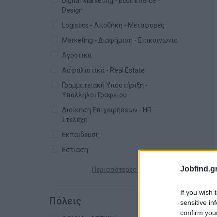
Digital Marketing - Ecommerce -
Design
Logistics - Αποθήκη - Μεταφορές
Marketing - Διαφήμιση - Επικοινωνία
Αγροτικά
Ασφαλιστικά - Real Estate
Γραμματειακή Υποστήριξη -
Υπάλληλοι Γραφείου
Διοίκηση Επιχειρήσεων - HR -
Στελέχη
Εκπαίδευση
Εστίαση
Jobfind.gr
Περισσότερες κατηγορίες +
If you wish 
Πόλεις
sensitive in
confirm you