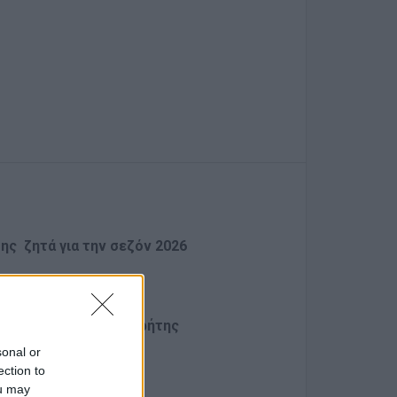
ης ζητά για την σεζόν 2026
.
 τέλη Οκτωβρίου
ρύτερη περιοχή της Κρήτης
αμονή
sonal or
ection to
ou may