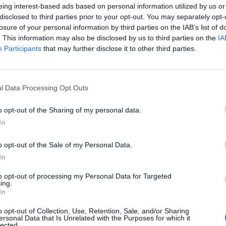
Απαραίτητα Προσόντα
eing interest-based ads based on personal information utilized by us or
disclosed to third parties prior to your opt-out. You may separately opt-
Καλή γνώση της αγγλικής γλώσσας
losure of your personal information by third parties on the IAB’s list of
Προϋπηρεσία σε ανάλογη θέση τουλάχιστον 2 σεζόν
. This information may also be disclosed by us to third parties on the
IA
Participants
that may further disclose it to other third parties.
Ομαδικότητα στην εργασία και ευχέρεια στην επικοιν
Παροχές
l Data Processing Opt Outs
Μισθός 1400 Ευρώ Καθαρά
o opt-out of the Sharing of my personal data.
6ημερες εργασία
In
1 ρεπό την εβδομάδα
Ό, τι προβλέπεται βάση της Ελληνικής νομοθεσίας
o opt-out of the Sale of my Personal Data.
In
Παρακαλούνται οι ενδιαφερόμενες να αποστείλουν βιογ
φωτογραφία
to opt-out of processing my Personal Data for Targeted
ing.
In
o opt-out of Collection, Use, Retention, Sale, and/or Sharing
ersonal Data that Is Unrelated with the Purposes for which it
lected.