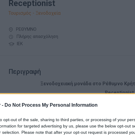
Receptionist
Τουρισμός - Ξενοδοχεία
ΡΕΘΥΜΝΟ
Πλήρης απασχόληση
ΙΕΚ
Περιγραφή
Ξενοδοχειακή μονάδα στο Ρέθυμνο Κρήτ
Receptionist
Περίοδος εργασίας: Μάιος
έως
 -
Do Not Process My Personal Information
προσοχή : Ζητούνται άτομα από την ευ
δεν παρέχεται δι
to opt-out of the sale, sharing to third parties, or processing of your per
formation for targeted advertising by us, please use the below opt-out s
r selection. Please note that after your opt-out request is processed y