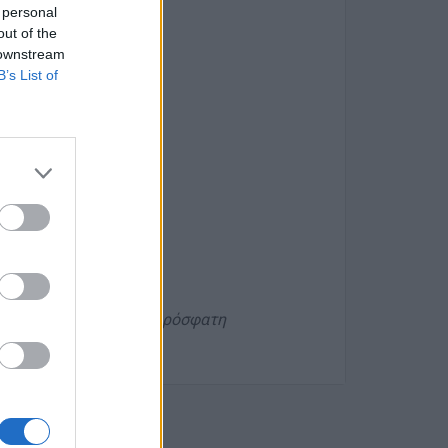
 personal
out of the
 downstream
B’s List of
ωνία
ραφικό με συνημμένη πρόσφατη