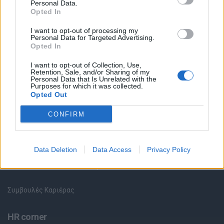
Personal Data.
Opted In
Θέσεις εργασίας
I want to opt-out of processing my
Personal Data for Targeted Advertising.
Όλες οι Θέσεις Εργασίας
Opted In
Θέσεις Εργασίας ανά Ειδικότητα
I want to opt-out of Collection, Use,
Retention, Sale, and/or Sharing of my
Personal Data that Is Unrelated with the
Purposes for which it was collected.
Θέσεις Εργασίας ανά Εταιρεία
Opted Out
Κέντρο Βοήθειας
CONFIRM
Υπηρεσίες υποψηφίων
Data Deletion
Data Access
Privacy Policy
Καταχώρηση Online Βιογραφικού
Συμβουλές Καριέρας
HR corner