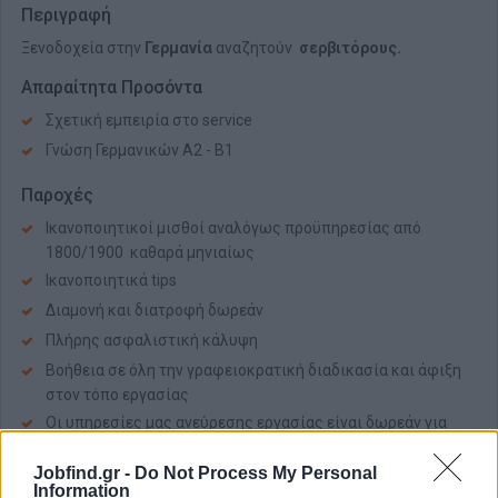
Περιγραφή
Ξενοδοχεία στην
Γερμανία
αναζητούν
σερβιτόρους.
Απαραίτητα Προσόντα
Σχετική εμπειρία στο service
Γνώση Γερμανικών Α2 - Β1
Παροχές
Ικανοποιητικοί μισθοί αναλόγως προϋπηρεσίας από
1800/1900 καθαρά μηνιαίως
Ικανοποιητικά tips
Διαμονή και διατροφή δωρεάν
Πλήρης ασφαλιστική κάλυψη
Βοήθεια σε όλη την γραφειοκρατική διαδικασία και άφιξη
στον τόπο εργασίας
Οι υπηρεσίες μας ανεύρεσης εργασίας είναι δωρεάν για
τους υποψηφίους
Jobfind.gr -
Do Not Process My Personal
Information