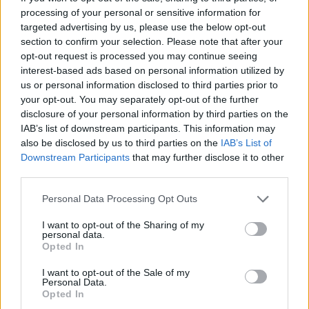
Για περισσότερες πληροφορίες παρακαλώ επικοινωνήστε στο
processing of your personal or sensitive information for
2310 887424
targeted advertising by us, please use the below opt-out
** Παρακαλούνται οι ενδιαφερόμενοι όπως αποστείλουν
section to confirm your selection. Please note that after your
βιογραφικό σημείωμα.
opt-out request is processed you may continue seeing
interest-based ads based on personal information utilized by
us or personal information disclosed to third parties prior to
your opt-out. You may separately opt-out of the further
disclosure of your personal information by third parties on the
IAB’s list of downstream participants. This information may
also be disclosed by us to third parties on the
IAB’s List of
Downstream Participants
that may further disclose it to other
third parties.
Personal Data Processing Opt Outs
I want to opt-out of the Sharing of my
personal data.
Opted In
Θέσεις εργασίας
I want to opt-out of the Sale of my
Personal Data.
Opted In
Όλες οι Θέσεις Εργασίας