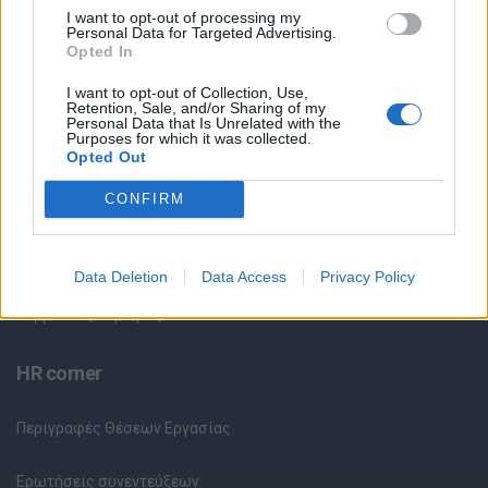
I want to opt-out of processing my
Personal Data for Targeted Advertising.
Θέσεις Εργασίας ανά Ειδικότητα
Opted In
I want to opt-out of Collection, Use,
Θέσεις Εργασίας ανά Εταιρεία
Retention, Sale, and/or Sharing of my
Personal Data that Is Unrelated with the
Purposes for which it was collected.
Κέντρο Βοήθειας
Opted Out
CONFIRM
Υπηρεσίες υποψηφίων
Καταχώρηση Online Βιογραφικού
Data Deletion
Data Access
Privacy Policy
Συμβουλές Καριέρας
HR corner
Περιγραφές Θέσεων Εργασίας
Ερωτήσεις συνεντεύξεων