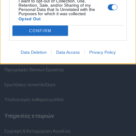
I want to opt-out of Collection, Use,
Retention, Sale, and/or Sharing of my
Υπηρεσίες υποψηφίων
Personal Data that Is Unrelated with the
Purposes for which it was collected.
Opted Out
Καταχώρηση Online Βιογραφικού
CONFIRM
Συμβουλές Καριέρας
Data Deletion
Data Access
Privacy Policy
HR corner
Περιγραφές Θέσεων Εργασίας
Ερωτήσεις συνεντεύξεων
Υπολογισμός καθαρού μισθού
Υπηρεσίες εταιριών
Εγγραφή & Καταχώρηση Αγγελίας