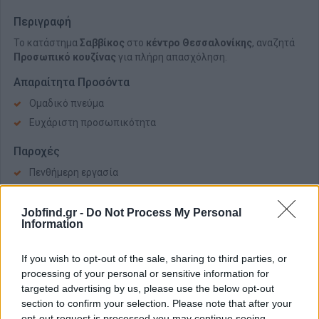
Περιγραφή
Το κατάστημα
Σαββίκος
στο
κέντρο Θεσσαλονίκης
, αναζητά
Προσωπικό κουζίνας
για πλήρη απασχόληση.
Απαραίτητα Προσόντα
Ομαδικό πνεύμα
Ευχάριστη προσωπικότητα
Παροχές
Πενθήμερη εργασία
Εκπαίδευση
Ρουχισμός
Jobfind.gr -
Do Not Process My Personal
Information
Σίτιση
Προοπτικές εξέλιξης
If you wish to opt-out of the sale, sharing to third parties, or
processing of your personal or sensitive information for
targeted advertising by us, please use the below opt-out
section to confirm your selection. Please note that after your
opt-out request is processed you may continue seeing