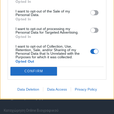
Opted In
I want to opt-out of the Sale of my
Personal Data.
Opted In
I want to opt-out of processing my
Personal Data for Targeted Advertising.
Θέσεις εργασίας
Opted In
I want to opt-out of Collection, Use,
Όλες οι Θέσεις Εργασίας
Retention, Sale, and/or Sharing of my
Personal Data that Is Unrelated with the
Purposes for which it was collected.
Θέσεις Εργασίας ανά Ειδικότητα
Opted Out
CONFIRM
Θέσεις Εργασίας ανά Εταιρεία
Κέντρο Βοήθειας
Data Deletion
Data Access
Privacy Policy
Υπηρεσίες υποψηφίων
Καταχώρηση Online Βιογραφικού