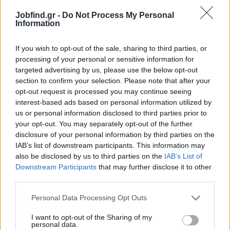
(Γαλλικά και Ιταλικά επιθυμητά)
Ευχέρεια στην προσαρμογή σε ένα δυναμικό περιβάλλον
Jobfind.gr -
Do Not Process My Personal
Information
Multitasking ικανότητες / Ευελιξία / Θετικότητα
Καλή γνώση POS systems
If you wish to opt-out of the sale, sharing to third parties, or
Καλή επικοινωνία και δεξιότητες εξυπηρέτησης πελατών
processing of your personal or sensitive information for
Ικανότητα εργασίας σε ομάδες
targeted advertising by us, please use the below opt-out
section to confirm your selection. Please note that after your
Παροχές
opt-out request is processed you may continue seeing
interest-based ads based on personal information utilized by
Ανταγωνιστικός μισθός
us or personal information disclosed to third parties prior to
Ευκαιρίες για επαγγελματική ανάπτυξη
your opt-out. You may separately opt-out of the further
Διαμονή
disclosure of your personal information by third parties on the
IAB’s list of downstream participants. This information may
also be disclosed by us to third parties on the
IAB’s List of
Downstream Participants
that may further disclose it to other
third parties.
Personal Data Processing Opt Outs
I want to opt-out of the Sharing of my
personal data.