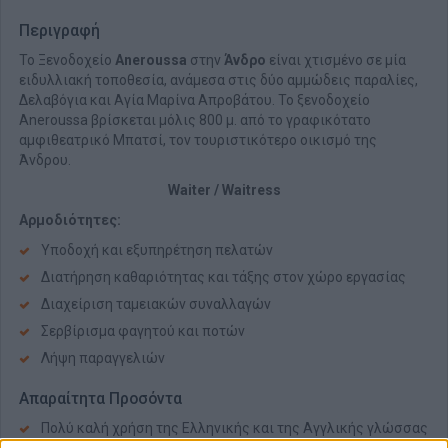
Περιγραφή
Το Ξενοδοχείο
Aneroussa
στην
Άνδρο
είναι χτισμένο σε μία
ειδυλλιακή τοποθεσία, ανάμεσα στις δύο αμμώδεις παραλίες,
Δελαβόγια και Αγία Μαρίνα Απροβάτου. Το ξενοδοχείο
Aneroussa βρίσκεται μόλις 800 μ. από το γραφικότατο
αμφιθεατρικό Μπατσί, τον τουριστικότερο οικισμό της
Άνδρου.
Waiter / Waitress
Αρμοδιότητες:
Υποδοχή και εξυπηρέτηση πελατών
Διατήρηση καθαριότητας και τάξης στον χώρο εργασίας
Διαχείριση ταμειακών συναλλαγών
Σερβίρισμα φαγητού και ποτών
Λήψη παραγγελιών
Απαραίτητα Προσόντα
Πολύ καλή χρήση της Ελληνικής και της Αγγλικής γλώσσας