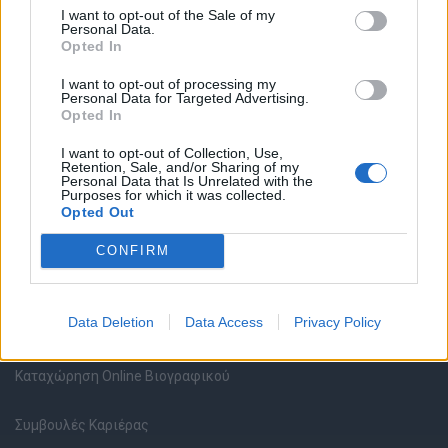
I want to opt-out of the Sale of my
Personal Data.
Opted In
Θέσεις εργασίας
I want to opt-out of processing my
Personal Data for Targeted Advertising.
Opted In
Όλες οι Θέσεις Εργασίας
I want to opt-out of Collection, Use,
Retention, Sale, and/or Sharing of my
Θέσεις Εργασίας ανά Ειδικότητα
Personal Data that Is Unrelated with the
Purposes for which it was collected.
Opted Out
Θέσεις Εργασίας ανά Εταιρεία
CONFIRM
Κέντρο Βοήθειας
Data Deletion
Data Access
Privacy Policy
Υπηρεσίες υποψηφίων
Καταχώρηση Online Βιογραφικού
Συμβουλές Καριέρας