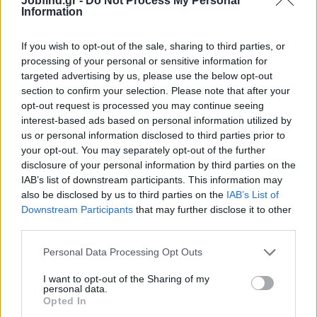
Jobfind.gr -
Do Not Process My Personal
Να είναι συνεπής στο ωράριο και σε προθεσμίες
Information
Ατομικό portfolio δραστηριοτήτων είναι επιθυμητό
If you wish to opt-out of the sale, sharing to third parties, or
Παροχές
processing of your personal or sensitive information for
targeted advertising by us, please use the below opt-out
Απόλυτα υποστηρικτικό περιβάλλον με σεβασμό στον
section to confirm your selection. Please note that after your
εργαζόμενο-η
opt-out request is processed you may continue seeing
Δυνατότητα προσαρμογής του ωρομίσθιου αναλόγως των
interest-based ads based on personal information utilized by
προσόντων
us or personal information disclosed to third parties prior to
Δίνονται όλα τα ένσημα και τα επιδόματα.
your opt-out. You may separately opt-out of the further
disclosure of your personal information by third parties on the
IAB’s list of downstream participants. This information may
also be disclosed by us to third parties on the
IAB’s List of
Downstream Participants
that may further disclose it to other
third parties.
Personal Data Processing Opt Outs
I want to opt-out of the Sharing of my
personal data.
Opted In