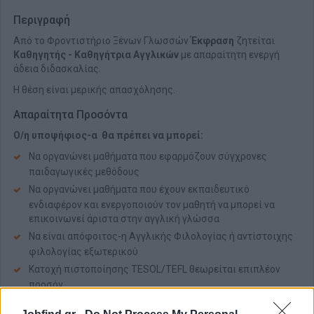
Περιγραφή
Από το Φροντιστήριο Ξένων Γλωσσών
Έκφραση
ζητείται
Καθηγητής - Καθηγήτρια Αγγλικών
με απαραίτητη ενεργή
άδεια διδασκαλίας.
Η θέση είναι μερικής απασχόλησης.
Απαραίτητα Προσόντα
Ο/η υποψήφιος-α θα πρέπει να μπορεί:
Να οργανώνει μαθήματα που εφαρμόζουν σύγχρονες
παιδαγωγικές μεθόδους
Να οργανώνει μαθήματα που έχουν εκπαιδευτικό
ενδιαφέρον και ενεργοποιούν τον μαθητή να μπορεί να
επικοινωνεί άριστα στην αγγλική γλώσσα
Να είναι απόφοιτος-η Αγγλικής Φιλολογίας ή αντίστοιχης
φιλολογίας εξωτερικού
Κατοχή πιστοποίησης TESOL/TEFL θεωρείται επιπλέον
προσόν
Προηγούμενη εργασιακή εμπειρία είναι επιθυμητή