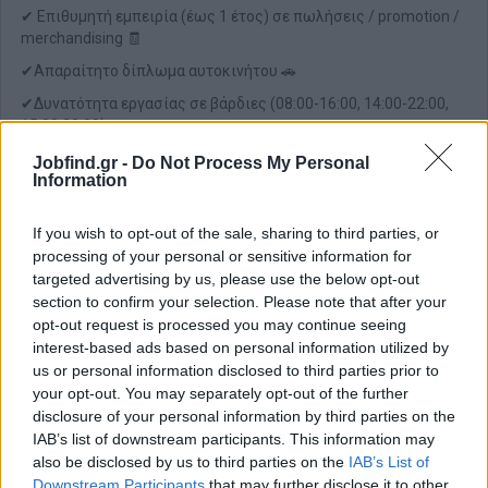
✔ Επιθυμητή εμπειρία (έως 1 έτος) σε πωλήσεις / promotion /
merchandising 🧾
✔Απαραίτητο δίπλωμα αυτοκινήτου 🚗
✔Δυνατότητα εργασίας σε βάρδιες (08:00-16:00, 14:00-22:00,
15:00:23:00).
Jobfind.gr -
Do Not Process My Personal
Παροχές
Information
⭐ Τι προσφέρουμε:
✔ Mισθός: 1200€ -1400€ μηνιαία μεικτά 💶
If you wish to opt-out of the sale, sharing to third parties, or
processing of your personal or sensitive information for
✔ Bonus επίτευξης στόχων 🏆
targeted advertising by us, please use the below opt-out
✔ Μόνιμη και σταθερή συνεργασία 🔒
section to confirm your selection. Please note that after your
opt-out request is processed you may continue seeing
✔ Πενθήμερη 8ωρη απασχόληση 🕒
interest-based ads based on personal information utilized by
✔ Πλήρης ασφάλιση - αορίστου χρόνου σύμβαση🛡️
us or personal information disclosed to third parties prior to
✔ Καινούριο εταιρικό υβριδικό αυτοκίνητο 🚘
your opt-out. You may separately opt-out of the further
disclosure of your personal information by third parties on the
✔ Πληρωμένα έξοδα μετακίνησης ⛽
IAB’s list of downstream participants. This information may
✔ Εταιρικό tablet 📱
also be disclosed by us to third parties on the
IAB’s List of
Downstream Participants
that may further disclose it to other