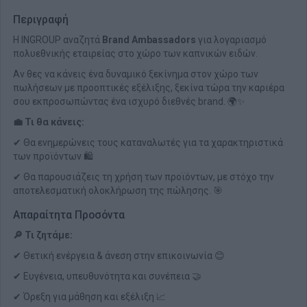
Περιγραφή
Η INGROUP αναζητά
Brand Ambassadors
για λογαριασμό
πολυεθνικής εταιρείας στο χώρο των καπνικών ειδών.
Αν θες να κάνεις ένα δυναμικό ξεκίνημα στον χώρο των
πωλήσεων με προοπτικές εξέλιξης, ξεκίνα τώρα την καριέρα
σου εκπροσωπώντας ένα ισχυρό διεθνές brand. 🌍✨
💼 Τι θα κάνεις:
✔ Θα ενημερώνεις τους καταναλωτές για τα χαρακτηριστικά
των προϊόντων 🛍️
✔ Θα παρουσιάζεις τη χρήση των προϊόντων, με στόχο την
αποτελεσματική ολοκλήρωση της πώλησης. 🎯
Απαραίτητα Προσόντα
🔎 Τι ζητάμε:
✔ Θετική ενέργεια & άνεση στην επικοινωνία 😊
✔ Ευγένεια, υπευθυνότητα και συνέπεια 🤝
✔ Όρεξη για μάθηση και εξέλιξη 📈