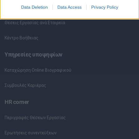
Data Deletion
Data Access
Privacy Policy
Θέσεις Εργασίας ανά Ειδικότητα
Θέσεις Εργασίας ανά Εταιρεία
Κέντρο Βοήθειας
Υπηρεσίες υποψηφίων
Καταχώρηση Online Βιογραφικού
Συμβουλές Καριέρας
HR corner
Περιγραφές Θέσεων Εργασίας
Ερωτήσεις συνεντεύξεων