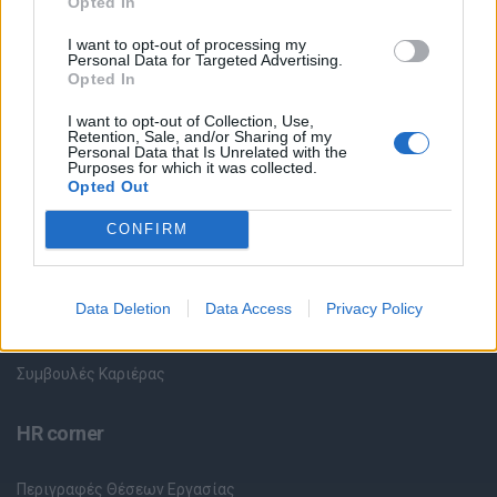
Opted In
Όλες οι Θέσεις Εργασίας
I want to opt-out of processing my
Personal Data for Targeted Advertising.
Opted In
Θέσεις Εργασίας ανά Ειδικότητα
I want to opt-out of Collection, Use,
Retention, Sale, and/or Sharing of my
Θέσεις Εργασίας ανά Εταιρεία
Personal Data that Is Unrelated with the
Purposes for which it was collected.
Opted Out
Κέντρο Βοήθειας
CONFIRM
Υπηρεσίες υποψηφίων
Data Deletion
Data Access
Privacy Policy
Καταχώρηση Online Βιογραφικού
Συμβουλές Καριέρας
HR corner
Περιγραφές Θέσεων Εργασίας