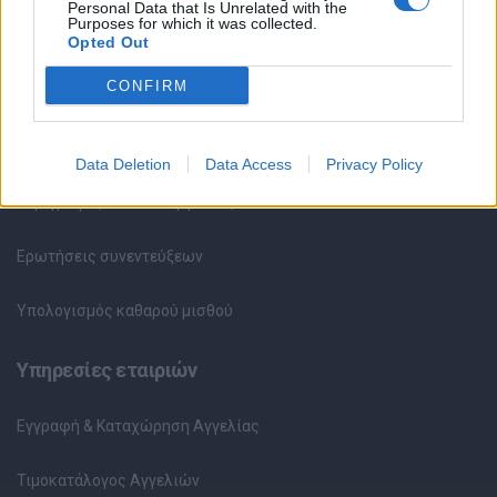
Personal Data that Is Unrelated with the
Purposes for which it was collected.
Καταχώρηση Online Βιογραφικού
Opted Out
CONFIRM
Συμβουλές Καριέρας
HR corner
Data Deletion
Data Access
Privacy Policy
Περιγραφές Θέσεων Εργασίας
Ερωτήσεις συνεντεύξεων
Υπολογισμός καθαρού μισθού
Υπηρεσίες εταιριών
Εγγραφή & Καταχώρηση Αγγελίας
Τιμοκατάλογος Αγγελιών