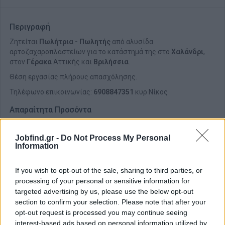
Περιγραφή
Ζητείται
Πωλήτρια - Πωλητής
από αλυσίδα
αρτοζαχαροπλαστείων για το κατάστημά της στο
Χαλάνδρι
,
στον
Γέρακα
Αττικής και
Βριλήσσια
.
Θέση εργασίας πλήρους απασχόλησης.
Τηλέφωνο επικοινωνίας:
6908847351
κυρ Νίκος
Απαραίτητα Προσόντα
Προϋπηρεσία σε αντίστοιχη θέση
Jobfind.gr -
Do Not Process My Personal
Προσανατολισμός στην εξυπηρέτηση του πελάτη
Information
Ομαδικό πνεύμα
If you wish to opt-out of the sale, sharing to third parties, or
processing of your personal or sensitive information for
targeted advertising by us, please use the below opt-out
section to confirm your selection. Please note that after your
opt-out request is processed you may continue seeing
interest-based ads based on personal information utilized by