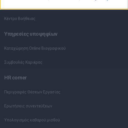
Θέσεις Εργασίας ανά Εταιρεία
Κέντρο Βοήθειας
Υπηρεσίες υποψηφίων
Καταχώρηση Online Βιογραφικού
Συμβουλές Καριέρας
HR corner
Περιγραφές Θέσεων Εργασίας
Ερωτήσεις συνεντεύξεων
Υπολογισμός καθαρού μισθού