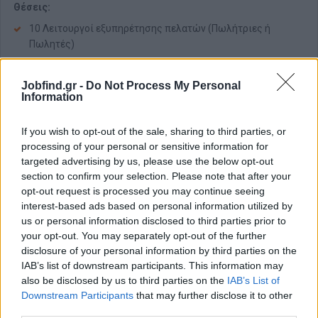
Θέσεις:
10 Λειτουργοί εξυπηρέτησης πελατών (Πωλήτριες ή
Πωλητές)
Απαραίτητα Προσόντα
Jobfind.gr -
Do Not Process My Personal
Ανάλογη προϋπηρεσία και καλά αγγλικά
Information
Όλοι οι υποψήφιοι πρέπει να έχουν πιστοποιητικό υγείας
Όλοι οι υποψήφιοι πρέπει να έχουν ευρωπαϊκό διαβατήριο
If you wish to opt-out of the sale, sharing to third parties, or
processing of your personal or sensitive information for
ή ταυτότητα
targeted advertising by us, please use the below opt-out
Παροχές
section to confirm your selection. Please note that after your
opt-out request is processed you may continue seeing
Μισθός 1200€ καθαρά/μήνα
interest-based ads based on personal information utilized by
Tο αεροπορικά εισιτήριο προς Κύπρο καθώς και
us or personal information disclosed to third parties prior to
το αεροπορικό επιστροφής, μετά την ολοκλήρωση της
your opt-out. You may separately opt-out of the further
σεζόν
disclosure of your personal information by third parties on the
6ημερη εργασία, 9 ώρες εργασίας με 1 ώρα διάλειμμα
IAB’s list of downstream participants. This information may
also be disclosed by us to third parties on the
Διαμονή σε δίκλινα δωμάτια κοντά στα καταστήματα
IAB’s List of
Downstream Participants
that may further disclose it to other
Διατροφή (ένα σνακ αλμυρό & 1 γεύμα , 1 καφές ή τσάι κατά
third parties.
την διάρκεια της βάρδιας)