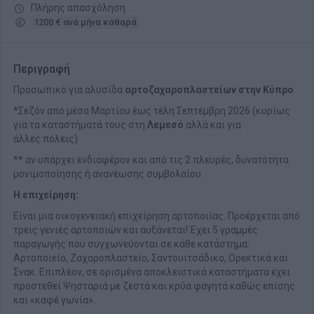
Πλήρης απασχόληση
1200 € ανά μήνα καθαρά
Περιγραφή
Προσωπικό για αλυσίδα
αρτοζαχαροπλαστείων στην Κύπρο
*Σεζόν από μέσα Μαρτίου έως τέλη Σεπτέμβρη 2026 (κυρίως
για τα καταστήματά τους στη
Λεμεσό
αλλά και για
άλλες πόλεις)
** αν υπάρχει ενδιαφέρον και από τις 2 πλευρές, δυνατότητα
μονιμοποίησης ή ανανέωσης συμβολαίου.
Η επιχείρηση:
Eίναι μια οικογενειακή επιχείρηση αρτοποιίας. Προέρχεται από
τρεις γενιές αρτοποιών και αυξάνεται! Έχει 5 γραμμές
παραγωγής που συγχωνεύονται σε κάθε κατάστημα:
Αρτοποιείο, Ζαχαροπλαστείο, Σαντουιτσάδικο, Ορεκτικά και
Σνακ. Επιπλέον, σε ορισμένα αποκλειστικά καταστήματα έχει
προστεθεί Ψησταριά με ζεστά και κρύα φαγητά καθώς επίσης
και «καφέ γωνία».