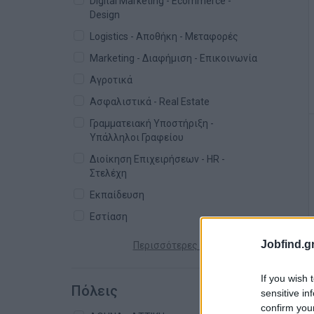
Digital Marketing - Ecommerce -
Design
Logistics - Αποθήκη - Μεταφορές
Marketing - Διαφήμιση - Επικοινωνία
Αγροτικά
Ασφαλιστικά - Real Estate
Γραμματειακή Υποστήριξη -
Υπάλληλοι Γραφείου
Διοίκηση Επιχειρήσεων - HR -
Στελέχη
Εκπαίδευση
Εστίαση
Jobfind.gr
Περισσότερες κατηγορίες +
If you wish 
Πόλεις
sensitive in
confirm you