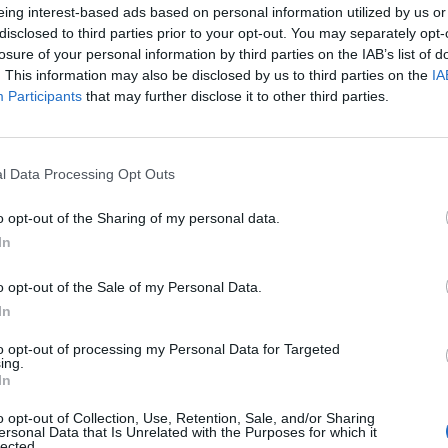
eing interest-based ads based on personal information utilized by us or
Να δείχνει προσοχή στη λεπτομέρεια
disclosed to third parties prior to your opt-out. You may separately opt-
Να ενεργεί σύμφωνα με τα πρότυπα και τις αξίες του
losure of your personal information by third parties on the IAB’s list of
. This information may also be disclosed by us to third parties on the
Να τακτοποιεί και να καθαρίζει τα δωμάτια και του
IA
Participants
that may further disclose it to other third parties.
Να αλλάζει σεντόνια και πετσέτες
Να αναλαμβάνει καθήκοντα λάντζας
Να τηρεί τους κανόνες υγιεινής
l Data Processing Opt Outs
Να είναι συνεργάσιμη με την ομάδα του ξενοδοχείου
o opt-out of the Sharing of my personal data.
Παροχές
In
Πλήρες ικανοποιητικό πακέτο αποδοχών - επιδομάτ
o opt-out of the Sale of my Personal Data.
προϋπηρεσίας) με δυνατότητα μακροχρόνιας συνεργασ
In
Aσφάλιση
to opt-out of processing my Personal Data for Targeted
Εκπαίδευση
ing.
In
12μηνη απασχόληση
o opt-out of Collection, Use, Retention, Sale, and/or Sharing
Ευχάριστο περιβάλλον εργασίας
ersonal Data that Is Unrelated with the Purposes for which it
lected.