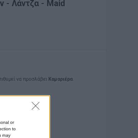
 - Λάντζα - Maid
επιθυμεί να προσλάβει
Καμαριέρα
.
sonal or
ection to
ou may