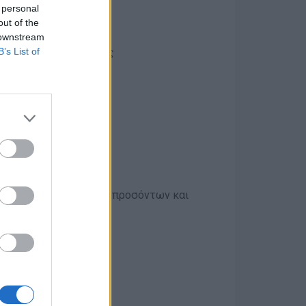
 personal
out of the
 ξενοδοχείου
 downstream
ς κοινόχρηστους χώρους
B’s List of
ων - δώρων (αναλόγως προσόντων και
ίας, 5ήμερο, 8ωρο