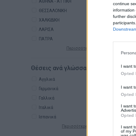
ΑΘΗΝΑ - ΑΤΤΙΚΗ
continue se
information 
ΘΕΣΣΑΛΟΝΙΚΗ
further disc
ΧΑΛΚΙΔΙΚΗ
participants
Downstream 
ΛΑΡΙΣΑ
ΠΑΤΡΑ
Περισσότερες πόλεις +
Persona
I want t
Θέσεις ανά γλώσσα
Opted 
Αγγλικά
I want t
Γερμανικά
Opted 
Γαλλικά
I want 
Ιταλικά
Advertis
Opted 
Ισπανικά
Περισσότερες γλώσσες +
I want t
of my P
was col