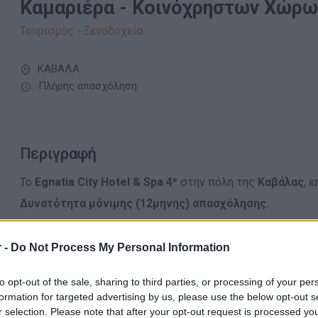
Καμαριέρα - Κοινόχρηστων Χώρων
Τουρισμός - Ξενοδοχεία
ΚΑΒΑΛΑ
Πλήρης απασχόληση
Περιγραφή
Το
Egnatia City Hotel & Spa 4*
στην πόλη της
Καβάλας
, 
Δυνατότητα μόνιμης (12μηνης) απασχόλησης.
Απαραίτητα Προσόντα
 -
Do Not Process My Personal Information
Η κατάλληλη υποψήφια θα πρέπει:
to opt-out of the sale, sharing to third parties, or processing of your per
Να έχει προϋπηρεσία σε αντίστοιχη θέση (επιθυμητή)
formation for targeted advertising by us, please use the below opt-out s
Να έχει υπευθυνότητα & συνέπεια
r selection. Please note that after your opt-out request is processed y