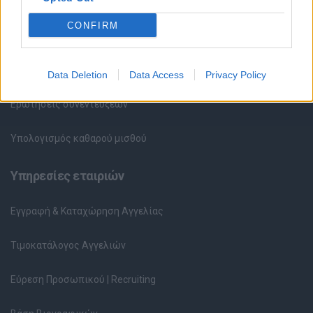
CONFIRM
HR corner
Περιγραφές Θέσεων Εργασίας
Data Deletion
Data Access
Privacy Policy
Ερωτήσεις συνεντεύξεων
Υπολογισμός καθαρού μισθού
Υπηρεσίες εταιριών
Εγγραφή & Καταχώρηση Αγγελίας
Τιμοκατάλογος Αγγελιών
Εύρεση Προσωπικού | Recruiting