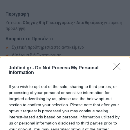
Περιγραφή
Ζητείται
Οδηγός Β΄ή Γ΄κατηγορίας - Αποθηκάριος
για άμεση
πρόσληψη.
Απαραίτητα Προσόντα
Σχετική προϋπηρεσία στο αντικείμενο
Δίπλωμα Β ή Γ κατηγορίας
Τηλέφωνο επικοινωνίας:
6987300984
Jobfind.gr -
Do Not Process My Personal
Information
If you wish to opt-out of the sale, sharing to third parties, or
processing of your personal or sensitive information for
targeted advertising by us, please use the below opt-out
section to confirm your selection. Please note that after your
opt-out request is processed you may continue seeing
interest-based ads based on personal information utilized by
us or personal information disclosed to third parties prior to
your opt-out. You may separately opt-out of the further