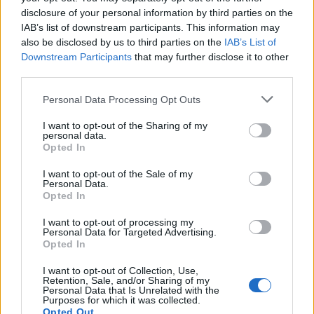
disclosure of your personal information by third parties on the
IAB’s list of downstream participants. This information may
also be disclosed by us to third parties on the
IAB’s List of
Downstream Participants
that may further disclose it to other
Θέσεις εργασίας
third parties.
Personal Data Processing Opt Outs
Όλες οι Θέσεις Εργασίας
I want to opt-out of the Sharing of my
Θέσεις Εργασίας ανά Ειδικότητα
personal data.
Opted In
Θέσεις Εργασίας ανά Εταιρεία
I want to opt-out of the Sale of my
Personal Data.
Opted In
Κέντρο Βοήθειας
I want to opt-out of processing my
Personal Data for Targeted Advertising.
Υπηρεσίες υποψηφίων
Opted In
I want to opt-out of Collection, Use,
Καταχώρηση Online Βιογραφικού
Retention, Sale, and/or Sharing of my
Personal Data that Is Unrelated with the
Purposes for which it was collected.
Συμβουλές Καριέρας
Opted Out