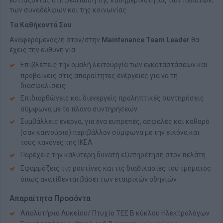
εστιάζοντας στη βελτίωση της καθημερινότητας των πελατών,
των συναδέλφων και της κοινωνίας.
Τα Καθήκοντά Σου
Αναφερόμενος/η στον/στην
Maintenance Team Leader
θα
έχεις την ευθύνη για:
Επιβλέπεις την ομαλή λειτουργία των εγκαταστάσεων και
προβαίνεις στις απαραίτητες ενέργειες για να τη
διασφαλίσεις
Επιδιορθώνεις και διενεργείς προληπτικές συντηρήσεις
σύμφωνα με το πλάνο συντηρήσεων
Συμβάλλεις ενεργά, για ένα ευπρεπές, ασφαλές και καθαρό
(σαν καινούριο) περιβάλλον σύμφωνα με την εικόνα και
τους κανόνες της ΙΚΕΑ
Παρέχεις την καλύτερη δυνατή εξυπηρέτηση στον πελάτη
Εφαρμόζεις τις ρουτίνες και τις διαδικασίες του τμήματος
όπως ανατίθενται βάσει των εταιρικών οδηγιών
Απαραίτητα Προσόντα
Απολυτήριο Λυκείου/ Πτυχίο ΤΕΕ Β κύκλου Ηλεκτρολόγων