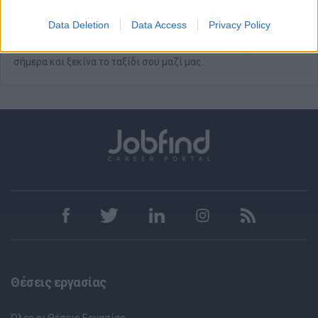
✔ Διαθέτουν πάθος για τη ζωή στο σπίτι και το λιανεμπόριο
Data Deletion
Data Access
Privacy Policy
Ας Κάνουμε Μαζί τη Διαφορά!
Γίνε μέλος της οικογένειας ΙΚΕΑ! Στείλε το βιογραφικό σου
σήμερα και ξεκίνα το ταξίδι σου μαζί μας.
Θέσεις εργασίας
Όλες οι Θέσεις Εργασίας