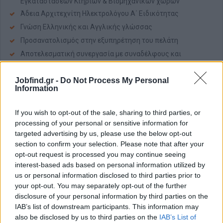
Εγκαταστάσεων Κτηρίων & Βιομηχανικών χώρων
Άδεια Αρχιτεχνίτη Ηλεκτρολόγου Α΄ Ειδικότητας
Γνώση Ελληνικής και Αγγλικής γλώσσας
Προσανατολισμός στην εξυπηρέτηση του πελάτη
Αποτελεσματική συνεργασία με συναδέλφους και
προϊσταμένους
Ομαδικό πνεύμα και καλή επικοινωνία
Jobfind.gr -
Do Not Process My Personal
Information
Καλές διαπροσωπικές σχέσεις
Τι Προσφέρουμε
If you wish to opt-out of the sale, sharing to third parties, or
processing of your personal or sensitive information for
Στην ΙΚΕΑ, πιστεύουμε στη δύναμη των ανθρώπων και
targeted advertising by us, please use the below opt-out
δημιουργούμε ένα περιβάλλον, όπου όλοι μπορούν να
section to confirm your selection. Please note that after your
αναπτυχθούν και να εξελιχθούν μαζί μας.
opt-out request is processed you may continue seeing
💰
Ανταγωνιστικό Πακέτο Αποδοχών
: Με πλήρες πακέτο
interest-based ads based on personal information utilized by
παροχών & επιπλέον παροχές
us or personal information disclosed to third parties prior to
🩺
your opt-out. You may separately opt-out of the further
Υγεία & Ευεξία
: Ομαδικό πρόγραμμα ασφάλισης ζωής &
ιατρικής κάλυψης
disclosure of your personal information by third parties on the
IAB’s list of downstream participants. This information may
💻
Ανάπτυξη Υπαλλήλων
: 40+ ώρες ετήσιας εκπαίδευσης για
also be disclosed by us to third parties on the
IAB’s List of
συνεχή εξέλιξη