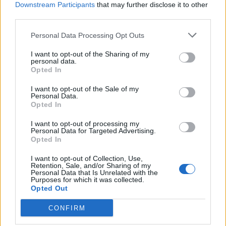
Downstream Participants
that may further disclose it to other
🚀
Ευκαιρίες Καριέρας
: 8/10 θέσεις εργασίας καλύπτονται
third parties.
εσωτερικά
Personal Data Processing Opt Outs
🛍️
Εκπτώσεις
: Προνομιακές τιμές σε προϊόντα ΙΚΕΑ & άλλα
brands του Ομίλου Fourlis
I want to opt-out of the Sharing of my
personal data.
🍽️
Εστιατόριο Εργαζομένων
: Παροχή γευμάτων σε
Opted In
προνομιακές τιμές
🌍
Συμπεριληπτικό Περιβάλλον
: Διεθνής, φιλική και
I want to opt-out of the Sale of my
Personal Data.
πολυπολιτισμική ομάδα
Opted In
Οι Άνθρωποι που Αναζητούμε
I want to opt-out of processing my
✔
Δίνουν το παράδειγμα
και αναζητούν συνεχώς βελτιώσεις
Personal Data for Targeted Advertising.
και καινοτόμες λύσεις
Opted In
✔
Υποστηρίζουν τους συναδέλφους
και αναλαμβάνουν
I want to opt-out of Collection, Use,
πρωτοβουλίες
Retention, Sale, and/or Sharing of my
Personal Data that Is Unrelated with the
✔
Επικεντρώνονται στον πελάτη
και προσφέρουν εξαιρετική
Purposes for which it was collected.
Opted Out
εξυπηρέτηση
✔ Έχουν το θάρρος να επαναπροσδιορίσουν υπάρχουσες
CONFIRM
λύσεις και να
σκέφτονται δημιουργικά