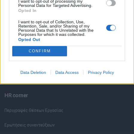
I want to opt-out of processing my
Θέσεις Εργασίας ανά Ειδικότητα
Personal Data for Targeted Advertising.
Opted In
Θέσεις Εργασίας ανά Εταιρεία
I want to opt-out of Collection, Use,
Retention, Sale, and/or Sharing of my
Personal Data that Is Unrelated with the
Κέντρο Βοήθειας
Purposes for which it was collected.
Opted Out
Υπηρεσίες υποψηφίων
CONFIRM
Καταχώρηση Online Βιογραφικού
Data Deletion
Data Access
Privacy Policy
Συμβουλές Καριέρας
HR corner
Περιγραφές Θέσεων Εργασίας
Ερωτήσεις συνεντεύξεων