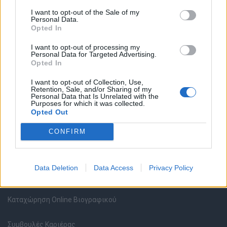
I want to opt-out of the Sale of my
Personal Data.
Opted In
Θέσεις εργασίας
I want to opt-out of processing my
Personal Data for Targeted Advertising.
Opted In
Όλες οι Θέσεις Εργασίας
I want to opt-out of Collection, Use,
Retention, Sale, and/or Sharing of my
Personal Data that Is Unrelated with the
Θέσεις Εργασίας ανά Ειδικότητα
Purposes for which it was collected.
Opted Out
Θέσεις Εργασίας ανά Εταιρεία
CONFIRM
Κέντρο Βοήθειας
Data Deletion
Data Access
Privacy Policy
Υπηρεσίες υποψηφίων
Καταχώρηση Online Βιογραφικού
Συμβουλές Καριέρας