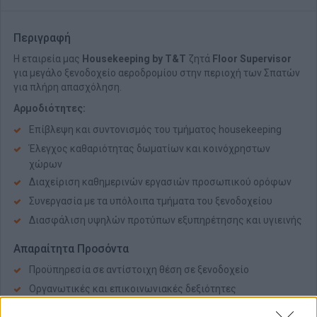
Περιγραφή
Η εταιρεία μας
Housekeeping by T&T
ζητά
Floor Supervisor
για μεγάλο ξενοδοχείο αεροδρομίου στην περιοχή των Σπατών
για πλήρη απασχόληση.
Αρμοδιότητες:
Επίβλεψη και συντονισμός του τμήματος housekeeping
Έλεγχος καθαριότητας δωματίων και κοινόχρηστων
χώρων
Διαχείριση καθημερινών εργασιών προσωπικού ορόφων
Συνεργασία με τα υπόλοιπα τμήματα του ξενοδοχείου
Διασφάλιση υψηλών προτύπων εξυπηρέτησης και υγιεινής
Απαραίτητα Προσόντα
Προϋπηρεσία σε αντίστοιχη θέση σε ξενοδοχείο
Οργανωτικές και επικοινωνιακές δεξιότητες
Υπευθυνότητα και ομαδικό πνεύμα