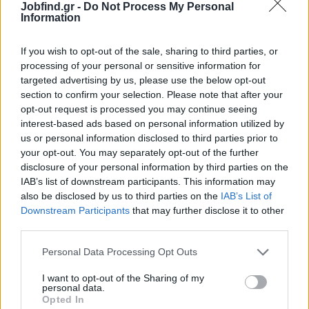
Jobfind.gr -
Do Not Process My Personal
Γνώση αγγλικών θα εκτιμηθεί
Information
Παροχές
If you wish to opt-out of the sale, sharing to third parties, or
Ανταγωνιστικό πακέτο αποδοχών
processing of your personal or sensitive information for
14 μισθοί
targeted advertising by us, please use the below opt-out
section to confirm your selection. Please note that after your
Προσαύξηση 75% Κυριακή/Αργία
opt-out request is processed you may continue seeing
Προσαύξηση 25% νυχτερινό ωράριο
interest-based ads based on personal information utilized by
Σταθερό και επαγγελματικό περιβάλλον εργασίας
us or personal information disclosed to third parties prior to
Προοπτικές εξέλιξης
your opt-out. You may separately opt-out of the further
disclosure of your personal information by third parties on the
IAB’s list of downstream participants. This information may
also be disclosed by us to third parties on the
IAB’s List of
Downstream Participants
that may further disclose it to other
third parties.
Personal Data Processing Opt Outs
I want to opt-out of the Sharing of my
personal data.
Opted In