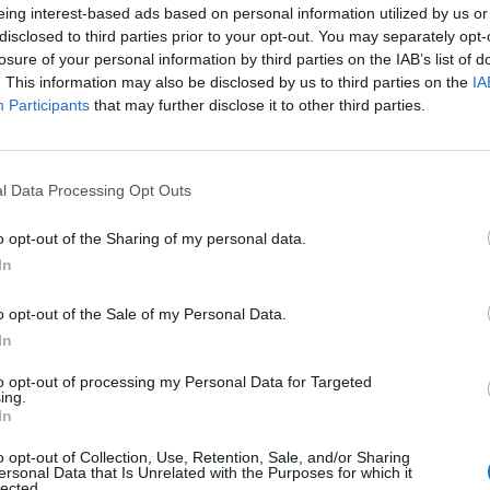
Προϋπηρεσία σε αντίστοιχη θέση
eing interest-based ads based on personal information utilized by us or
disclosed to third parties prior to your opt-out. You may separately opt-
losure of your personal information by third parties on the IAB’s list of
Παροχές
. This information may also be disclosed by us to third parties on the
IA
Participants
that may further disclose it to other third parties.
Πλήρης απασχόληση
Καλές αποδοχές
Σταθερό και επαγγελματικό περιβάλλον εργασίας
l Data Processing Opt Outs
Προοπτικές εξέλιξης και σημαντικά καλύτερων αποδο
o opt-out of the Sharing of my personal data.
In
o opt-out of the Sale of my Personal Data.
In
to opt-out of processing my Personal Data for Targeted
ing.
In
o opt-out of Collection, Use, Retention, Sale, and/or Sharing
ersonal Data that Is Unrelated with the Purposes for which it
lected.