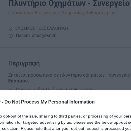
Πλυντήριο Οχημάτων - Συνεργείο
Προσωπικό Ασφαλείας - Υπηρεσίες Καθαριότητας
ΕΥΟΣΜΟΣ | ΘΕΣΣΑΛΟΝΙΚΗ
Πλήρης απασχόληση
Περιγραφή
Ζητείται προσωπικό
σε πλυντήριο οχημάτων - συνεργεί
Ευόσμου.
Όρεξη για δουλειά και υπευθυνότητα
Διάθεση για εκμάθηση και εξέλιξη
 -
Do Not Process My Personal Information
Προϋπηρεσία θα εκτιμηθεί
to opt-out of the sale, sharing to third parties, or processing of your per
Απαραίτητα Προσόντα
formation for targeted advertising by us, please use the below opt-out s
r selection. Please note that after your opt-out request is processed y