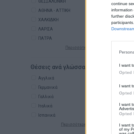
ΘΕΣΣΑΛΟΝΙΚΗ
continue se
information 
ΑΘΗΝΑ - ΑΤΤΙΚΗ
further disc
ΧΑΛΚΙΔΙΚΗ
participants
Downstream 
ΛΑΡΙΣΑ
ΠΑΤΡΑ
Περισσότερες πόλεις +
Persona
I want t
Θέσεις ανά γλώσσα
Opted 
Αγγλικά
I want t
Γερμανικά
Opted 
Γαλλικά
I want 
Ιταλικά
Advertis
Opted 
Ισπανικά
Περισσότερες γλώσσες +
I want t
of my P
was col