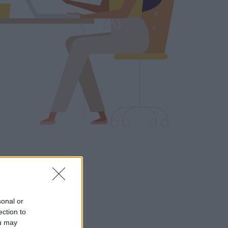
sonal or
ection to
ou may