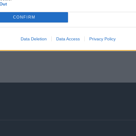
Out
ραφή σας συμφωνείτε με τους
Όρους Χρήσης
και την
Πολιτική Προστ
CONFIRM
του Jobfind.gr και έχετε λάβει πλήρη γνώση των εν λόγω όρων.
Data Deletion
Data Access
Privacy Policy