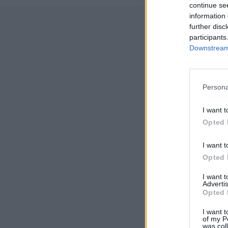
continue se
information 
further disc
participants
Downstream 
Δημιο
Persona
I want t
Opted 
I want t
Opted 
I want 
Advertis
Opted 
I want t
of my P
was col