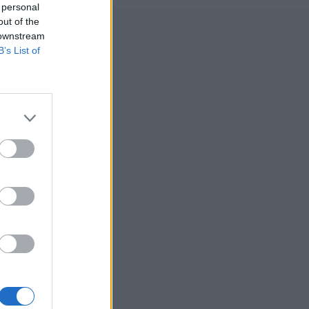
 personal
out of the
 downstream
B’s List of
μό σας