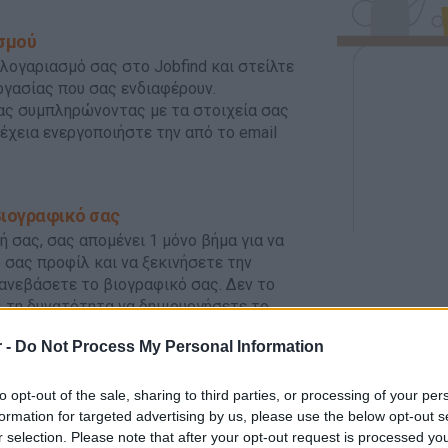
ασμού
λογαριασμό σας στο Jobfind και στείλτε
ργασίας που σας ενδιαφέρουν.
ας συμπληρώνοντας με τα στοιχεία σας
χεια ενεργοποιήστε την από το email
βιογραφικό σας
 σας, σας απομένει 1 μόνο βήμα για να
σας προφίλ και να ξεκινήσετε την
ανεβάσετε το βιογραφικό σας. Δεν το
ει τη δυνατότητα να δημιουργήσετε το
τά. Ξεκινήστε!
 -
Do Not Process My Personal Information
βάζει το βιογραφικό σας, λαμβάνετε
to opt-out of the sale, sharing to third parties, or processing of your per
formation for targeted advertising by us, please use the below opt-out s
r selection. Please note that after your opt-out request is processed y