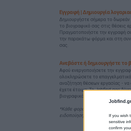
Εγγραφή | Δημιουργία λογαρι
Δημιουργήστε σήμερα το δωρεάν 
το βιογραφικό σας στις θέσεις ε
Πραγματοποιήστε την εγγραφή σ
την παρακάτω φόρμα και στη συνέ
σας.
Ανεβάστε ή δημιουργήστε το 
Αφού ενεργοποιήσετε την εγγραφή
ολοκληρώσετε το επαγγελματικό 
αναζήτηση θέσεων εργασίας - να 
έχετε έτοιμο; Το Jobfind σας δίν
βιογραφικό σας μέσα σε λίγα λεπ
Jobfind.gr
*Κάθε φορά που μία εταιρεία δια
ειδοποίηση στο προφίλ σας.
If you wish 
sensitive in
confirm you