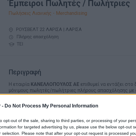
Έμπειροι Πωλητές / Πωλήτριες
Πωλήσεις Λιανικής - Merchandising
ΡΟΥΣΒΕΛΤ 22 ΛΑΡΙΣΑ | ΛΑΡΙΣΑ
Πλήρης απασχόληση
ΤΕΙ
Περιγραφή
Η εταιρία
ΚΑΝΕΛΛΟΠΟΥΛΟΣ ΑΕ
επιθυμεί να εντάξει στο
μόνιμους πωλητές/πωλήτριες πλήρους απασχόλησης με 
πωλήσεων της ένδυσης και υπόδησης, για σταθερή συνε
Κύριες Αρμοδιότητες:
 -
Do Not Process My Personal Information
Βελτιστοποίηση της εμπειρίας του πελάτη εντός το
to opt-out of the sale, sharing to third parties, or processing of your per
των κατάλληλων προτάσεων
formation for targeted advertising by us, please use the below opt-out s
Ανάδειξη των προϊόντων μέσω της καλής γνώσης τω
r selection. Please note that after your opt-out request is processed y