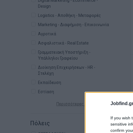
Digital Marketing - Ecommerce -
Design
Logistics - Αποθήκη - Μεταφορές
Marketing - Διαφήμιση - Επικοινωνία
Αγροτικά
Ασφαλιστικά - Real Estate
Γραμματειακή Υποστήριξη -
Υπάλληλοι Γραφείου
Διοίκηση Επιχειρήσεων - HR -
Στελέχη
Εκπαίδευση
Εστίαση
Jobfind.gr
Περισσότερες κατηγορίες +
If you wish 
Πόλεις
sensitive in
confirm you