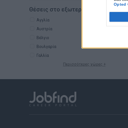
Opted 
Θέσεις στο εξωτερικό
Αγγλία
Αυστρία
Βέλγιο
Βουλγαρία
Γαλλία
Περισσότερες χώρες +