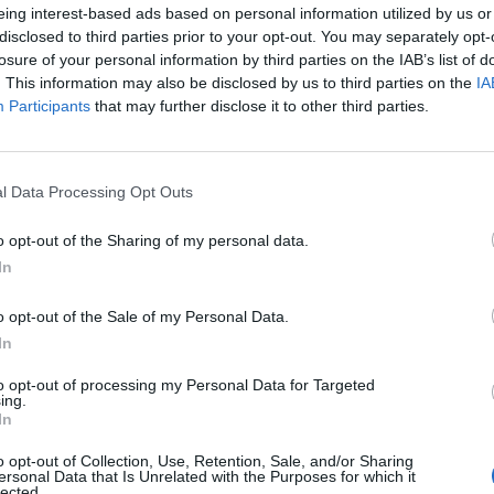
Έλεγχος αποθεμάτων και αναπλήρωση τους
eing interest-based ads based on personal information utilized by us or
disclosed to third parties prior to your opt-out. You may separately opt-
Χειρισμός ταμειακής μηχανής και πιστωτικών συναλ
losure of your personal information by third parties on the IAB’s list of
Παραλαβή εμπορεύματος και οργάνωση αποθήκης σε σ
. This information may also be disclosed by us to third parties on the
IA
Participants
that may further disclose it to other third parties.
Απαραίτητα Προσόντα
Επικοινωνιακή και ευχάριστη παρουσία
l Data Processing Opt Outs
Επαγγελματική συμπεριφορά με ομαδικό πνεύμα συνε
Οργανωτική και αποτελεσματική
o opt-out of the Sharing of my personal data.
In
Προϋπηρεσία στο χώρο της λιανικής πώλησης. Προ
& αξεσουάρ τουλάχιστον 2-3 έτη
o opt-out of the Sale of my Personal Data.
Χειρισμός Η/Υ (Ms Office) και γνώση της αγγλικής γ
In
Παροχές
to opt-out of processing my Personal Data for Targeted
ing.
In
Πλήρης απασχόληση
Ανταγωνιστικές αποδοχές
o opt-out of Collection, Use, Retention, Sale, and/or Sharing
ersonal Data that Is Unrelated with the Purposes for which it
Σταθερό, ευχάριστο & σύγχρονο περιβάλλον εργασία
lected.