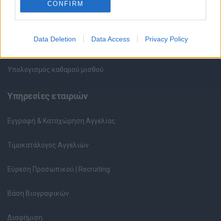
CONFIRM
Περιγραφές Θέσεων Εργασίας
Data Deletion
Data Access
Privacy Policy
Ερωτήσεις συνεντεύξεων
Υπολογισμός καθαρού μισθού
Υπηρεσίες εταιριών
Εγγραφή & Καταχώρηση Αγγελίας
Τιμοκατάλογος Αγγελιών
Εύρεση Προσωπικού | Recruiting
Βάση Βιογραφικών
Διαφήμιση