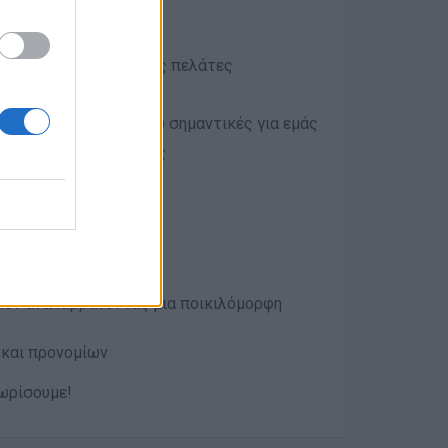
ι εξυπηρετικοί με τους πελάτες
 η συνέπεια είναι πολύ σημαντικές για εμάς
υς και στην ομάδα σας
λον αναλαμβάνοντας μια ποικιλόμορφη
και προνομίων
ωρίσουμε!