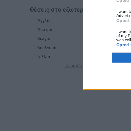
Opted 
Θέσεις στο εξωτερικό
I want 
Advertis
Opted 
Αγγλία
Αυστρία
I want t
of my P
Βέλγιο
was col
Opted 
Βουλγαρία
Γαλλία
Περισσότερες χώρες +