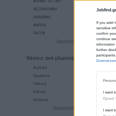
ΑΘΗΝΑ - ΑΤΤΙΚΗ
ΘΕΣΣΑΛΟΝΙΚΗ
Jobfind.gr
ΧΑΛΚΙΔΙΚΗ
If you wish 
ΛΑΡΙΣΑ
sensitive in
ΠΑΤΡΑ
confirm you
continue se
Περισσότερες πόλεις +
information 
further disc
participants
Θέσεις ανά γλώσσα
Downstream 
Αγγλικά
Γερμανικά
Persona
Γαλλικά
Ιταλικά
I want t
Opted 
Ισπανικά
Περισσότερες γλώσσες +
I want t