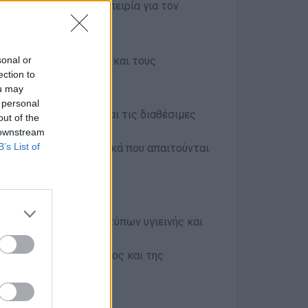
ς σε μια μοναδική εμπειρία για τον
αίτητη.
sonal or
ρέτηση στους πελάτες και τους
ection to
ou may
ία παραγγελιών καφέ
 personal
την παρασκευή καφέ και τις διαθέσιμες
out of the
 downstream
B’s List of
ζετε αναλυτικά τα υλικά που απαιτούνται
ης παραγγελιών
τα
ου σας εντός των προτύπων υγιεινής και
ποιότητα του προϊόντος και της