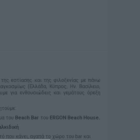
 της εστίασης και της φιλοξενίας με πάνω
γκοσμίως (Ελλάδα, Κύπρος, Ην. Βασίλειο,
υμε για ενθουσιώδεις και γεμάτους όρεξη
ητούμε:
ήμα του
B
each Βar
του
ERGON Beach House.
αλκιδική
τό που κάνει, αγαπά το χώρο του bar και