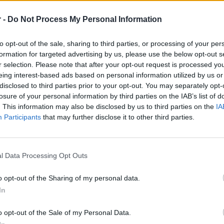
είναι πρόθυμος να μετατρέψει την επίσκεψη στον χώρο μα
επισκέπτη. Η προϋπηρεσία σε αντίστοιχη θέση είναι απαρ
 -
Do Not Process My Personal Information
Τα καθήκοντά σας:
to opt-out of the sale, sharing to third parties, or processing of your per
Καλείστε να προσφέρετε την καλύτερη δυνατή εξυπη
formation for targeted advertising by us, please use the below opt-out s
συναδέλφους σας
r selection. Please note that after your opt-out request is processed y
Είστε υπεύθυνοι για την αποδοχή και την προετοιμασ
eing interest-based ads based on personal information utilized by us or
Μπορείτε να μοιραστείτε τις γνώσεις σας γύρω από 
disclosed to third parties prior to your opt-out. You may separately opt-
ποικιλίες όταν αυτό σας ζητηθεί
losure of your personal information by third parties on the IAB’s list of
. This information may also be disclosed by us to third parties on the
IA
Ξέρετε να παρασκευάζετε ποτά και κοκτέιλ και γνωρί
Participants
that may further disclose it to other third parties.
για την παρασκευή τους
Kαταλαβαίνετε και χρησιμοποιείτε το λογισμικό λήψ
Eίστε ενημερωμένοι για τα προϊόντα και τα αποθέμα
l Data Processing Opt Outs
Φροντίζετε τον καθαρισμό και τη διατήρηση του χώρ
καθαριότητας
o opt-out of the Sharing of my personal data.
Eργάζεστε με ταχύτητα αλλά πάντα με προσοχή στην 
In
εξυπηρέτησης
o opt-out of the Sale of my Personal Data.
Απαραίτητα Προσόντα