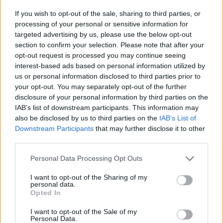
COSMOS JOBS
- O COSMOS της εργασίας
If you wish to opt-out of the sale, sharing to third parties, or
cosmos-jobs.gr & cosmosjobs.com
processing of your personal or sensitive information for
Για περισσότερες πληροφορίες παρακαλώ επικοινωνήστε στο
targeted advertising by us, please use the below opt-out
2310 887424
section to confirm your selection. Please note that after your
opt-out request is processed you may continue seeing
** Παρακαλούνται οι ενδιαφερόμενοι όπως αποστείλουν
interest-based ads based on personal information utilized by
βιογραφικό σημείωμα
us or personal information disclosed to third parties prior to
your opt-out. You may separately opt-out of the further
disclosure of your personal information by third parties on the
IAB’s list of downstream participants. This information may
also be disclosed by us to third parties on the
IAB’s List of
Downstream Participants
that may further disclose it to other
third parties.
Personal Data Processing Opt Outs
I want to opt-out of the Sharing of my
personal data.
Opted In
I want to opt-out of the Sale of my
Personal Data.
Θέσεις εργασίας