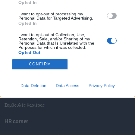
Opted In
I want to opt-out of processing my
Όλες οι Θέσεις Εργασίας
Personal Data for Targeted Advertising.
Opted In
Θέσεις Εργασίας ανά Ειδικότητα
I want to opt-out of Collection, Use,
Retention, Sale, and/or Sharing of my
Personal Data that Is Unrelated with the
Θέσεις Εργασίας ανά Εταιρεία
Purposes for which it was collected.
Opted Out
Κέντρο Βοήθειας
CONFIRM
Υπηρεσίες υποψηφίων
Data Deletion
Data Access
Privacy Policy
Καταχώρηση Online Βιογραφικού
Συμβουλές Καριέρας
HR corner