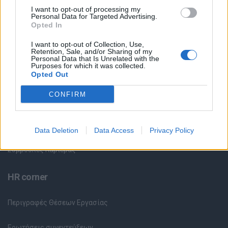
I want to opt-out of processing my
Personal Data for Targeted Advertising.
Θέσεις Εργασίας ανά Ειδικότητα
Opted In
I want to opt-out of Collection, Use,
Θέσεις Εργασίας ανά Εταιρεία
Retention, Sale, and/or Sharing of my
Personal Data that Is Unrelated with the
Purposes for which it was collected.
Κέντρο Βοήθειας
Opted Out
CONFIRM
Υπηρεσίες υποψηφίων
Καταχώρηση Online Βιογραφικού
Data Deletion
Data Access
Privacy Policy
Συμβουλές Καριέρας
HR corner
Περιγραφές Θέσεων Εργασίας
Ερωτήσεις συνεντεύξεων