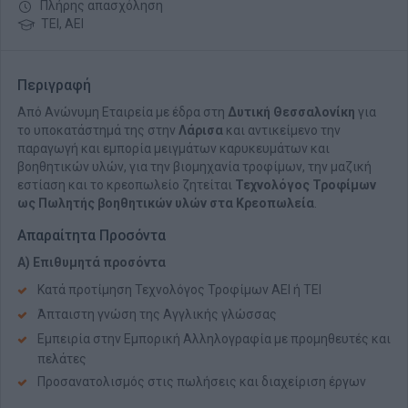
Πλήρης απασχόληση
ΤΕΙ, ΑΕΙ
Περιγραφή
Από Ανώνυμη Εταιρεία με έδρα στη
Δυτική Θεσσαλονίκη
για
το υποκατάστημά της στην
Λάρισα
και αντικείμενο την
παραγωγή και εμπορία μειγμάτων καρυκευμάτων και
βοηθητικών υλών, για την βιομηχανία τροφίμων, την μαζική
εστίαση και το κρεοπωλείο ζητείται
Τεχνολόγος Τροφίμων
ως Πωλητής
βοηθητικών υλών στα Κρεοπωλεία
.
Απαραίτητα Προσόντα
Α) Επιθυμητά προσόντα
Κατά προτίμηση Τεχνολόγος Τροφίμων ΑΕΙ ή ΤΕΙ
Άπταιστη γνώση της Αγγλικής γλώσσας
Εμπειρία στην Εμπορική Αλληλογραφία με προμηθευτές και
πελάτες
Προσανατολισμός στις πωλήσεις και διαχείριση έργων