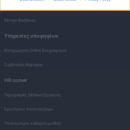
Θέσεις Εργασίας ανά Εταιρεία
Κέντρο Βοήθειας
Υπηρεσίες υποψηφίων
Καταχώρηση Online Βιογραφικού
Συμβουλές Καριέρας
HR corner
Περιγραφές Θέσεων Εργασίας
Ερωτήσεις συνεντεύξεων
Υπολογισμός καθαρού μισθού