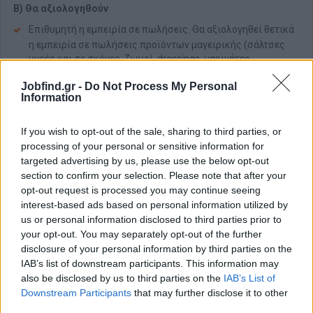
Β) Θα αξιολογηθούν
Επιθυμητή η εμπειρία σε πωλήσεις. Θα αξιολογηθεί θετικά
η εμπειρία σε πωλήσεις προϊόντων μαγειρικής (σάλτσες
υγρές και σε σκόνες, ζωμοί, dressings, μαρινάτες,
φρυγανιές, βότανα, αποξηραμένα λαχανικά)
Jobfind.gr -
Do Not Process My Personal
Γνώση της παραγωγικής διαδικασίας, και ιδιαίτερα
Information
εφαρμογών στην παραγωγή κρεατοσκευασμάτων στα
κρεοπωλεία, μαζική εστίαση (εστιατόρια – ξενοδοχεία) και
If you wish to opt-out of the sale, sharing to third parties, or
βιομηχανία επεξεργασίας κρέατος
processing of your personal or sensitive information for
Επιθυμητή η γνώση πελατολογίου κρεοπωλείων,
targeted advertising by us, please use the below opt-out
εστιατορίων, ξενοδοχείων και καφέ από πώληση άλλων
section to confirm your selection. Please note that after your
προϊόντων στην κατηγορία αυτή των επιχειρήσεων στις
opt-out request is processed you may continue seeing
Περιφέρειες Θεσσαλίας, Ηπείρου και των Ιονίων Νήσων
interest-based ads based on personal information utilized by
us or personal information disclosed to third parties prior to
Παροχές
your opt-out. You may separately opt-out of the further
Συνεχής εκπαίδευση στην εταιρία από προμηθευτές του
disclosure of your personal information by third parties on the
εξωτερικού και σε επισκέψεις σε διεθνείς εκθέσεις
IAB’s list of downstream participants. This information may
Πλήρες ωράριο
also be disclosed by us to third parties on the
IAB’s List of
Downstream Participants
that may further disclose it to other
Πενθήμερη εργασία
third parties.
Εξέλιξη βάσει προσόντων και απόδοσης