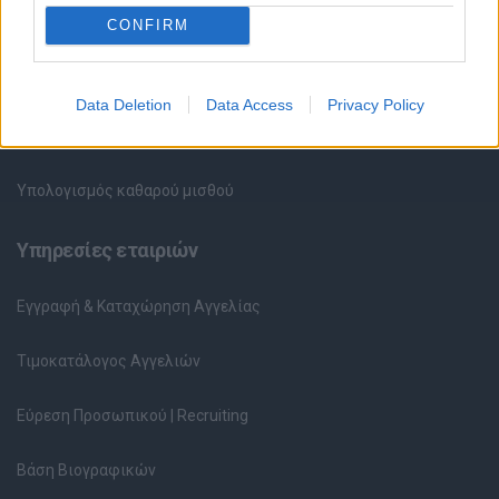
HR corner
CONFIRM
Περιγραφές Θέσεων Εργασίας
Data Deletion
Data Access
Privacy Policy
Ερωτήσεις συνεντεύξεων
Υπολογισμός καθαρού μισθού
Υπηρεσίες εταιριών
Εγγραφή & Καταχώρηση Αγγελίας
Τιμοκατάλογος Αγγελιών
Εύρεση Προσωπικού | Recruiting
Βάση Βιογραφικών