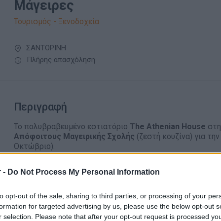
Μάγειρες
Τουρισμός - Ξενοδοχεία
ΣΑΝΤΟΡΙΝΗ
Πλήρης απασχόληση
Περιγραφή
Το πολυβραβευμένο εστιατόριο
The Athenian House
στη
Απόφοιτους Μαγειρικής Σχολής
(ζεστή κουζίνα) για τη
Οκτώβριο).
Παροχές
 -
Do Not Process My Personal Information
Διαμονή
to opt-out of the sale, sharing to third parties, or processing of your per
Καλές αποδοχές
formation for targeted advertising by us, please use the below opt-out s
r selection. Please note that after your opt-out request is processed y
Bonus