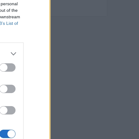
 personal
out of the
 downstream
B’s List of