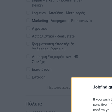
Digital Marketing - Ecommerce -
Design
Logistics - Αποθήκη - Μεταφορές
Marketing - Διαφήμιση - Επικοινωνία
Αγροτικά
Ασφαλιστικά - Real Estate
Γραμματειακή Υποστήριξη -
Υπάλληλοι Γραφείου
Διοίκηση Επιχειρήσεων - HR -
Στελέχη
Εκπαίδευση
Εστίαση
Jobfind.gr
Περισσότερες κατηγορίες +
If you wish 
Πόλεις
sensitive in
confirm you