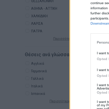
ΘΕΣΣΑΛΟΝΙΚΗ
continue se
information 
ΑΘΗΝΑ - ΑΤΤΙΚΗ
further disc
ΧΑΛΚΙΔΙΚΗ
participants
Downstream 
ΛΑΡΙΣΑ
ΠΑΤΡΑ
Περισσότερες πόλεις +
Persona
I want t
Θέσεις ανά γλώσσα
Opted 
Αγγλικά
I want t
Γερμανικά
Opted 
Γαλλικά
I want 
Ιταλικά
Advertis
Opted 
Ισπανικά
Περισσότερες γλώσσες +
I want t
of my P
was col