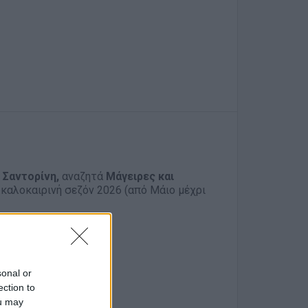
Σαντορίνη,
αναζητά
Μάγειρες και
ν καλοκαιρινή σεζόν 2026 (από Μάιο μέχρι
sonal or
ection to
ou may