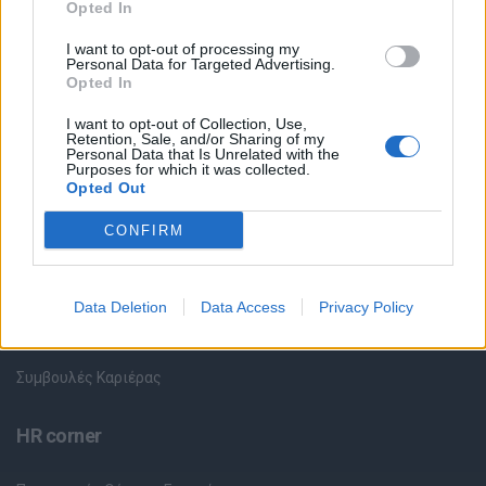
Opted In
I want to opt-out of processing my
Όλες οι Θέσεις Εργασίας
Personal Data for Targeted Advertising.
Opted In
Θέσεις Εργασίας ανά Ειδικότητα
I want to opt-out of Collection, Use,
Retention, Sale, and/or Sharing of my
Personal Data that Is Unrelated with the
Θέσεις Εργασίας ανά Εταιρεία
Purposes for which it was collected.
Opted Out
Κέντρο Βοήθειας
CONFIRM
Υπηρεσίες υποψηφίων
Data Deletion
Data Access
Privacy Policy
Καταχώρηση Online Βιογραφικού
Συμβουλές Καριέρας
HR corner