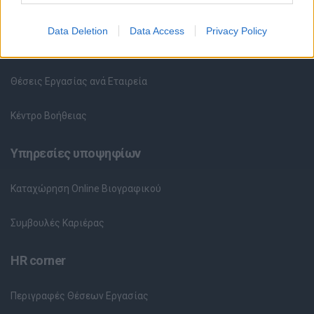
Όλες οι Θέσεις Εργασίας
Data Deletion
Data Access
Privacy Policy
Θέσεις Εργασίας ανά Ειδικότητα
Θέσεις Εργασίας ανά Εταιρεία
Κέντρο Βοήθειας
Υπηρεσίες υποψηφίων
Καταχώρηση Online Βιογραφικού
Συμβουλές Καριέρας
HR corner
Περιγραφές Θέσεων Εργασίας