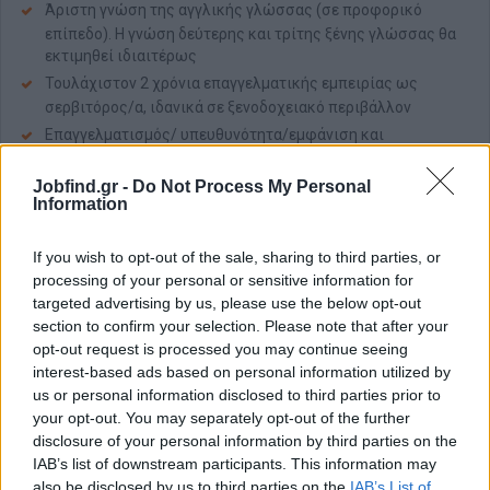
Άριστη γνώση της αγγλικής γλώσσας (σε προφορικό
επίπεδο). Η γνώση δεύτερης και τρίτης ξένης γλώσσας θα
εκτιμηθεί ιδιαιτέρως
Τουλάχιστον 2 χρόνια επαγγελματικής εμπειρίας ως
σερβιτόρος/α, ιδανικά σε ξενοδοχειακό περιβάλλον
Επαγγελματισμός/ υπευθυνότητα/εμφάνιση και
συμπεριφορά
Jobfind.gr -
Κριτική σκέψη και ικανότητα επίλυσης προβλημάτων
Do Not Process My Personal
Information
Ομαδικότητα
Καλή και άνετη επικοινωνία με πελάτες
If you wish to opt-out of the sale, sharing to third parties, or
Πτυχίο τουριστικής σχολής (προαιρετικό)
processing of your personal or sensitive information for
targeted advertising by us, please use the below opt-out
Παροχές
section to confirm your selection. Please note that after your
opt-out request is processed you may continue seeing
Η εταιρεία μας προσφέρει:
interest-based ads based on personal information utilized by
Διαμονή, πλήρη ασφάλιση και δυο γεύματα ημερησίως
us or personal information disclosed to third parties prior to
Πακέτο αποδοχών ανάλογο των προσόντων
your opt-out. You may separately opt-out of the further
disclosure of your personal information by third parties on the
Επαγγελματικό περιβάλλον εργασίας
IAB’s list of downstream participants. This information may
Δυνατότητες εξέλιξης
also be disclosed by us to third parties on the
IAB’s List of