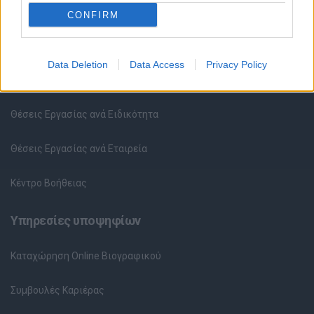
CONFIRM
Θέσεις εργασίας
Data Deletion
Data Access
Privacy Policy
Όλες οι Θέσεις Εργασίας
Θέσεις Εργασίας ανά Ειδικότητα
Θέσεις Εργασίας ανά Εταιρεία
Κέντρο Βοήθειας
Υπηρεσίες υποψηφίων
Καταχώρηση Online Βιογραφικού
Συμβουλές Καριέρας