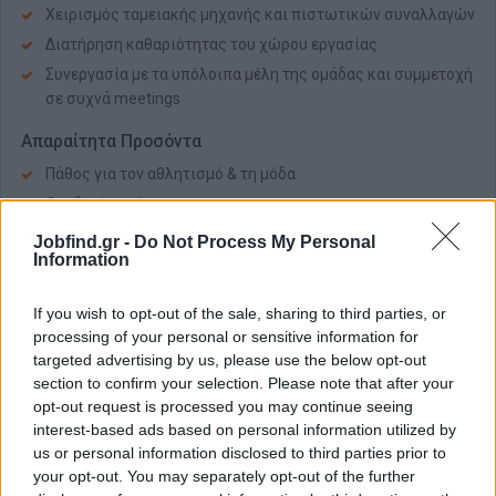
Χειρισμός ταμειακής μηχανής και πιστωτικών συναλλαγών
Διατήρηση καθαριότητας του χώρου εργασίας
Συνεργασία με τα υπόλοιπα μέλη της ομάδας και συμμετοχή
σε συχνά meetings
Απαραίτητα Προσόντα
Πάθος για τον αθλητισμό & τη μόδα
Ομαδικό πνεύμα
Επικοινωνιακές δεξιότητες
Jobfind.gr -
Do Not Process My Personal
Information
Διάθεση για μάθηση και εξέλιξη
Άριστη γνώση Αγγλικής γλώσσας
If you wish to opt-out of the sale, sharing to third parties, or
Η προϋπηρεσία και εμπειρία στο χώρο των λιανικών
processing of your personal or sensitive information for
πωλήσεων αποτελεί βασικό κριτήριο επιλογής
targeted advertising by us, please use the below opt-out
section to confirm your selection. Please note that after your
Παροχές
opt-out request is processed you may continue seeing
Μόνιμη εργασία
interest-based ads based on personal information utilized by
us or personal information disclosed to third parties prior to
Προοπτικές εξέλιξης
your opt-out. You may separately opt-out of the further
Ανταγωνιστικό πακέτο αποδοχών