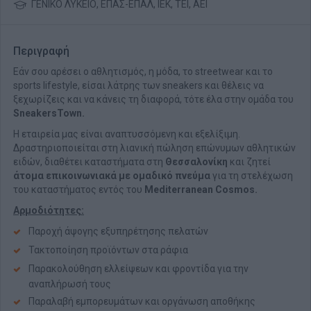
ΓΕΝΙΚΟ ΛΥΚΕΙΟ, ΕΠΑΣ-ΕΠΑΛ, ΙΕΚ, ΤΕΙ, ΑΕΙ
Περιγραφή
Εάν σου αρέσει ο αθλητισμός, η μόδα, το streetwear και το
sports lifestyle, είσαι λάτρης των sneakers και θέλεις να
ξεχωρίζεις και να κάνεις τη διαφορά, τότε έλα στην ομάδα του
SneakersTown.
Η εταιρεία μας είναι αναπτυσσόμενη και εξελίξιμη.
Δραστηριοποιείται στη λιανική πώληση επώνυμων αθλητικών
ειδών, διαθέτει καταστήματα στη
Θεσσαλονίκη
και ζητεί
άτομα επικοινωνιακά με ομαδικό πνεύμα
για τη στελέχωση
του καταστήματος εντός του
Mediterranean Cosmos.
Αρμοδιότητες:
Παροχή άψογης εξυπηρέτησης πελατών
Τακτοποίηση προϊόντων στα ράφια
Παρακολούθηση ελλείψεων και φροντίδα για την
αναπλήρωσή τους
Παραλαβή εμπορευμάτων και οργάνωση αποθήκης