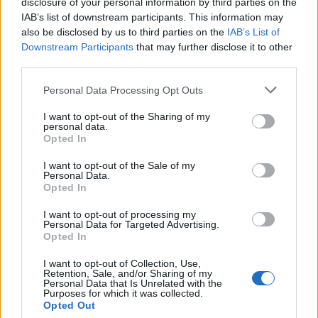
disclosure of your personal information by third parties on the
Συνεχής εκπαίδευση και βελτίωση
IAB’s list of downstream participants. This information may
Δυνατότητα ωραρίου full-time ή part-time
also be disclosed by us to third parties on the
IAB’s List of
Downstream Participants
that may further disclose it to other
Σύγχρονο και ευχάριστο περιβάλλον εργασίας
third parties.
Δωρεάν Parking
εντός του Εμπορικού Κέντρου
Πρόσβαση με Μετρό
από το Σταθμό Νέας Ελβετίας
Personal Data Processing Opt Outs
Extras, Εκπτώσεις και Προνόμια - Γιατί το να είσαι
I want to opt-out of the Sharing of my
πολύτιμο μέλος της ομάδας του SneakersTown σημαίνει
personal data.
πολλά για εμάς!
Opted In
I want to opt-out of the Sale of my
Personal Data.
Opted In
I want to opt-out of processing my
Personal Data for Targeted Advertising.
Opted In
I want to opt-out of Collection, Use,
Retention, Sale, and/or Sharing of my
Personal Data that Is Unrelated with the
Purposes for which it was collected.
Opted Out