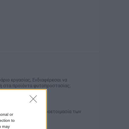
ράριο εργασίας; Ενδιαφέρεσαι να
υση στα προϊόντα φυτοπροστασίας;
ν, καθώς και στην προετοιμασία των
sonal or
ection to
 παραγωγής.
ou may