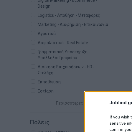
Digital Marketing - Ecommerce -
Design
Logistics - Αποθήκη - Μεταφορές
Marketing - Διαφήμιση - Επικοινωνία
Αγροτικά
Ασφαλιστικά - Real Estate
Γραμματειακή Υποστήριξη -
Υπάλληλοι Γραφείου
Διοίκηση Επιχειρήσεων - HR -
Στελέχη
Εκπαίδευση
Εστίαση
Jobfind.gr
Περισσότερες κατηγορίες +
If you wish 
Πόλεις
sensitive in
confirm you