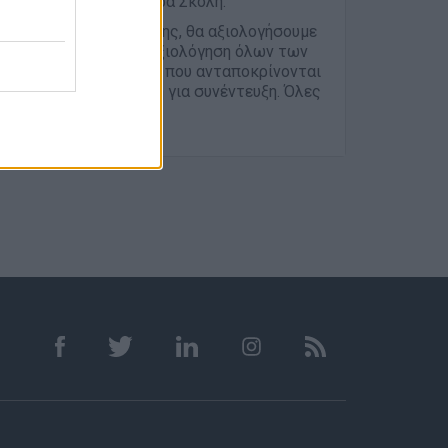
και ζήτησε την Δήμητρα Σκολή.
ι ισότιμης μεταχείρισης, θα αξιολογήσουμε
 Μετά τη συλλογή και αξιολόγηση όλων των
υς/τις υποψηφίους/ες που ανταποκρίνονται
να οριστεί συνάντηση για συνέντευξη. Όλες