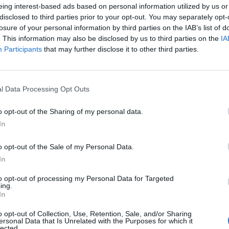
eing interest-based ads based on personal information utilized by us or
Τήρηση των κανόνων ασφαλείας και υγιεινής.
disclosed to third parties prior to your opt-out. You may separately opt-
losure of your personal information by third parties on the IAB’s list of
Απαραίτητα Προσόντα
. This information may also be disclosed by us to third parties on the
IA
Participants
that may further disclose it to other third parties.
Απαραίτητα προσόντα για τη θέση του Εργάτη Παραγωγή
Απολυτήριο Λυκείου
Επαγγελματική και υπεύθυνη συμπεριφορά
l Data Processing Opt Outs
Εργατικότητα και διάθεση συνεργασίας
o opt-out of the Sharing of my personal data.
In
Παροχές
o opt-out of the Sale of my Personal Data.
Η εταιρεία παρέχει στον Εργάτη Παραγωγής:
In
Ανταγωνιστικό πακέτο αποδοχών
to opt-out of processing my Personal Data for Targeted
Ευχάριστο εργασιακό περιβάλλον
ing.
Εταιρικό λεωφορείο που εξυπηρετεί από την περιοχή
In
o opt-out of Collection, Use, Retention, Sale, and/or Sharing
Αν ενδιαφέρεσαι για τη θέση του
Εργάτη Παραγωγής
μπορ
ersonal Data that Is Unrelated with the Purposes for which it
lected.