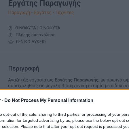
Εργάτης Παραγωγής
Παραγωγή - Εργάτες - Τεχνίτες
ΟΙΝΟΦΥΤΑ | ΟΙΝΟΦΥΤΑ
Πλήρης απασχόληση
ΓΕΝΙΚΟ ΛΥΚΕΙΟ
Περιγραφή
Αναζητάς εργασία ως
Εργάτης Παραγωγής
, με πρωινό ω
απασχοληθείς σε μεγάλη βιομηχανική εταιρία με ειδίκε
Αν "ναι" κάνε την αίτησή σου τώρα!
 -
Do Not Process My Personal Information
Ως Εργάτης Παραγωγής οι αρμοδιότητες σου θα είναι:
Υποστήριξη στη φόρτωση και εκφόρτωση πρώτων υλώ
to opt-out of the sale, sharing to third parties, or processing of your per
τελικών προϊόντων.
formation for targeted advertising by us, please use the below opt-out s
Εκτέλεση βοηθητικών εργασιών εντός του τμήματος
r selection. Please note that after your opt-out request is processed y