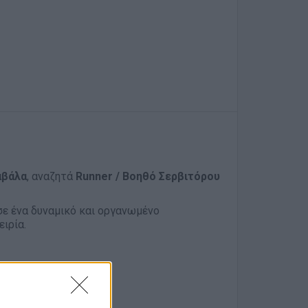
αβάλα
, αναζητά
Runner / Βοηθό Σερβιτόρου
 σε ένα δυναμικό και οργανωμένο
ιρία.
ervice