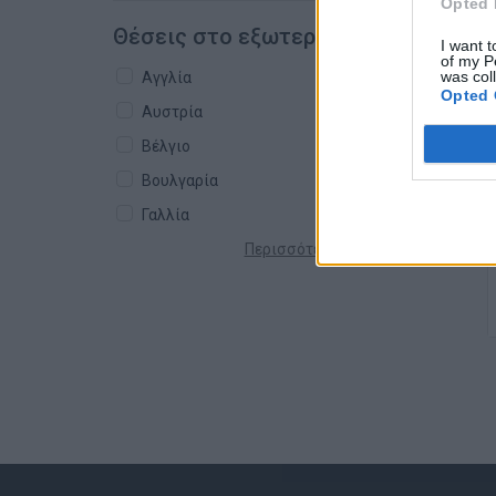
Opted 
Θέσεις στο εξωτερικό
I want t
of my P
was col
Αγγλία
Opted 
Αυστρία
Βέλγιο
Βουλγαρία
Γαλλία
Περισσότερες χώρες +