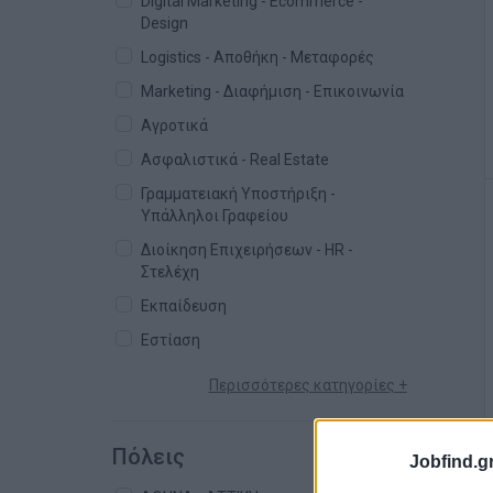
Digital Marketing - Ecommerce -
Design
Logistics - Αποθήκη - Μεταφορές
Marketing - Διαφήμιση - Επικοινωνία
Αγροτικά
Ασφαλιστικά - Real Estate
Γραμματειακή Υποστήριξη -
Υπάλληλοι Γραφείου
Διοίκηση Επιχειρήσεων - HR -
Στελέχη
Εκπαίδευση
Εστίαση
Περισσότερες κατηγορίες +
Πόλεις
Jobfind.gr