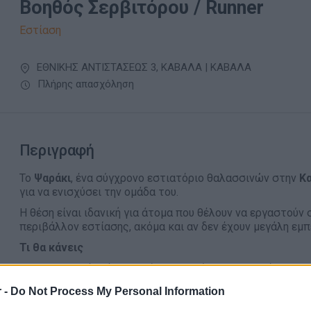
Βοηθός Σερβιτόρου / Runner
Εστίαση
ΕΘΝΙΚΗΣ ΑΝΤΙΣΤΑΣΕΩΣ 3, ΚΑΒΑΛΑ | ΚΑΒΑΛΑ
Πλήρης απασχόληση
Περιγραφή
Το
Ψαράκι
, ένα σύγχρονο εστιατόριο θαλασσινών στην
Κ
για να ενισχύσει την ομάδα του.
Η θέση είναι ιδανική για άτομα που θέλουν να εργαστούν
περιβάλλον εστίασης, ακόμα και αν δεν έχουν μεγάλη εμπε
Τι θα κάνεις
Μεταφορά πιάτων από την κουζίνα στα τραπέζια
Υποστήριξη της ομάδας σάλας κατά τη διάρκεια του s
 -
Do Not Process My Personal Information
Βοήθεια στην προετοιμασία τραπεζιών