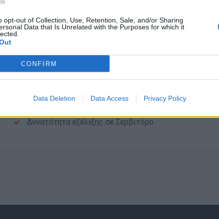
In
Προϋπηρεσία (προαιρετική)
o opt-out of Collection, Use, Retention, Sale, and/or Sharing
ersonal Data that Is Unrelated with the Purposes for which it
Παροχές
lected.
Out
Πενθήμερη εργασία – 8ωρο
CONFIRM
Πλήρης ασφάλιση
Ανταγωνιστικός Μισθός + tips
Εκπαίδευση από έμπειρη ομάδα
Data Deletion
Data Access
Privacy Policy
Φιλικό και οργανωμένο περιβάλλον εργασίας
Δυνατότητα εξέλιξης σε Σερβιτόρο