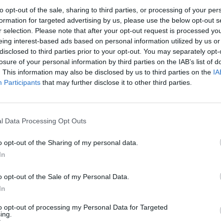
to opt-out of the sale, sharing to third parties, or processing of your per
Συμβολή στην ομαλή λειτουργία του service
formation for targeted advertising by us, please use the below opt-out s
r selection. Please note that after your opt-out request is processed y
Τι ψάχνουμε
eing interest-based ads based on personal information utilized by us or
Θετική διάθεση και ευγένεια
disclosed to third parties prior to your opt-out. You may separately opt-
Ομαδικό πνεύμα
losure of your personal information by third parties on the IAB’s list of
. This information may also be disclosed by us to third parties on the
IA
Υπευθυνότητα και συνέπεια
Participants
that may further disclose it to other third parties.
Διάθεση για μάθηση
Δεν απαιτείται απαραίτητα προϋπηρεσία – θα σου δείξουμ
l Data Processing Opt Outs
Απαραίτητα Προσόντα
o opt-out of the Sharing of my personal data.
In
Επαγγελματική Συμπεριφορά
Ομαδικό Πνεύμα
o opt-out of the Sale of my Personal Data.
Ταχύτητα και Αντίληψη
In
Υπευθυνότητα και Συνέπεια
to opt-out of processing my Personal Data for Targeted
Διάθεση για Μάθηση
ing.