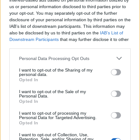
interest-based ads based on personal information utilized by
Η εταιρία προσφέρει:
us or personal information disclosed to third parties prior to
Ανταγωνιστικό πακέτο αποδοχών αναλόγως προσόντων.
your opt-out. You may separately opt-out of the further
disclosure of your personal information by third parties on the
Δυνατότητα εξέλιξης.
IAB’s list of downstream participants. This information may
Ευχάριστο περιβάλλον εργασίας.
also be disclosed by us to third parties on the
IAB’s List of
Διαμονή (εφόσον χρειάζεται) και διατροφή.
Downstream Participants
that may further disclose it to other
third parties.
Είμαστε εργοδότης ίσων ευκαιριών. Για όλες τις αιτήσεις και
τα στοιχεία που θα υποβληθούν θα τηρηθεί απόλυτη
Personal Data Processing Opt Outs
εμπιστευτικότητα.
I want to opt-out of the Sharing of my
Σεβόμαστε το απόρρητό σας τηρώντας τον Γενικό Κανονισμό
personal data.
Προστασίας Προσωπικών Δεδομένων της Ευρωπαϊκής
Opted In
Ένωσης (GDPR).
I want to opt-out of the Sale of my
*Η επικοινωνία θα γίνει μόνο με τους υποψήφιους όπου
Personal Data.
ανταποκρίνονται στις απαιτήσεις των θέσεων.
Opted In
I want to opt-out of processing my
Personal Data for Targeted Advertising.
Opted In
I want to opt-out of Collection, Use,
Retention, Sale, and/or Sharing of my