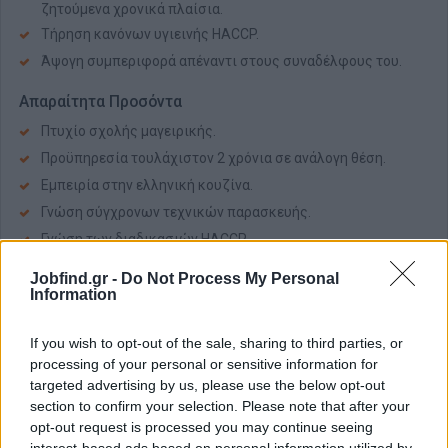
ζητούμενα χρονικά πλαίσια.
Τήρηση κανόνων υγιεινής HACCP.
Άψογη συμπεριφορά απέναντι στους συναδέλφους του.
Απαραίτητα Προσόντα
Πτυχίο σχολής μαγειρικής.
Προϋπηρεσία τουλάχιστον 2 χρόνια σε ανάλογη θέση.
Εμπειρία στην ελληνική κουζίνα.
Γνώση σύγχρονων τεχνικών παρασκευής.
Γνώση των διαδικασιών HACCP.
Ευχάριστη προσωπικότητα και ομαδικό πνεύμα στην
Jobfind.gr -
Do Not Process My Personal
εργασία.
Information
Ικανότητα συμμόρφωσης με τα πρότυπα της Εταιρείας.
Προσαρμοστικότητα και αποδοτικότητα σε συνθήκες
If you wish to opt-out of the sale, sharing to third parties, or
πίεσης.
processing of your personal or sensitive information for
targeted advertising by us, please use the below opt-out
Πνεύμα ομαδικότητας και συνεργασίας.
section to confirm your selection. Please note that after your
Παροχές
opt-out request is processed you may continue seeing