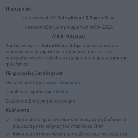
Περιγραφή
Το ξενοδοχείο 5*
Ostria Resort & Spa
επιθυμεί
να προσλάβει για τη τουριστική σεζόν 2026:
Α' & Β' Μάγειρες
Δουλεύοντας στο
Ostria Resort & Spa
σημαίνει ότι είστε
επικοινωνιακοί, χαμογελαστοί, ομαδικοί παίκτες και
επιθυμείτε να αναπτυχθείτε στο χώρο του τουρισμού και της
φιλοξενίας!
Πληροφορίες Ξενοδοχείου:
Ostria Resort & Spa |
www.ostriahotel.gr
Τοποθεσία:
Ιεράπετρα
, Ελλάδα
Συμβόλαιο: Εποχιακή Απασχόληση
Καθήκοντα:
Προετοιμασία πρώτων υλών και παραγωγική διαδικασία
σύμφωνα με τις οδηγίες του Υπεύθυνου Chef.
Αφοσίωση στην εκτέλεση των καθηκόντων του μέσα στα