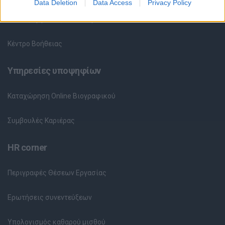
Data Deletion
Data Access
Privacy Policy
Θέσεις Εργασίας ανά Εταιρεία
Κέντρο Βοήθειας
Υπηρεσίες υποψηφίων
Καταχώρηση Online Βιογραφικού
Συμβουλές Καριέρας
HR corner
Περιγραφές Θέσεων Εργασίας
Ερωτήσεις συνεντεύξεων
Υπολογισμός καθαρού μισθού