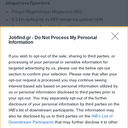
Απαραίτητα Προσόντα
Πτυχίο Μηχανολόγου Μηχανικού (ΑΕΙ)
0-3 έτη εμπειρίας σε MEP design και μελέτες Η/Μ
Άριστη γνώση AutoCAD (Revit MEP θεωρείται
πλεονέκτημα)
Jobfind.gr -
Do Not Process My Personal
Καλή γνώση Office 365
Information
Αγγλικά σε επίπεδο C1/C2
If you wish to opt-out of the sale, sharing to third parties, or
Εξοικείωση με ελληνικούς και διεθνείς κανονισμούς
processing of your personal or sensitive information for
Η εμπειρία σε μελέτες Η/Μ για χώρους παραγωγής
targeted advertising by us, please use the below opt-out
φαρμάκων, βιομηχανικές εγκαταστάσεις και κτιριακά έργα
section to confirm your selection. Please note that after your
γραφείων με αυξημένες τεχνικές απαιτήσεις θα εκτιμηθεί
opt-out request is processed you may continue seeing
ιδιαίτερα.
interest-based ads based on personal information utilized by
Παροχές
us or personal information disclosed to third parties prior to
your opt-out. You may separately opt-out of the further
Παροχές
disclosure of your personal information by third parties on the
Ανταγωνιστικό πακέτο αποδοχών & bonus απόδοσης
IAB’s list of downstream participants. This information may
also be disclosed by us to third parties on the
IAB’s List of
Συνεχή εκπαίδευση και ανάπτυξη δεξιοτήτων
Downstream Participants
that may further disclose it to other
Προοπτικές εξέλιξης σε απαιτητικά έργα