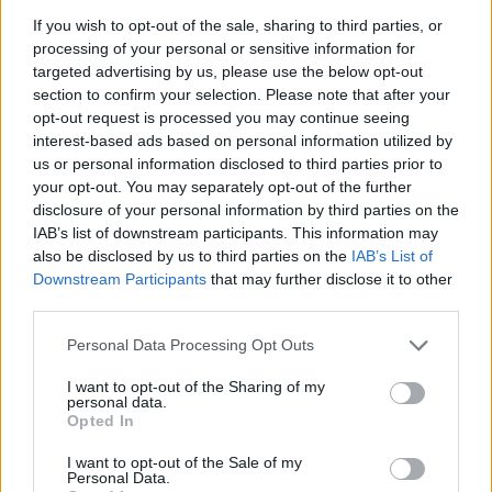
Γνώση Αγγλικής γλώσσας (επιθυμητή)
If you wish to opt-out of the sale, sharing to third parties, or
Επαγγελματισμό, Ομαδικό πνεύμα & υπευθυνότητα
processing of your personal or sensitive information for
Ταχύτητα & συνέπεια στην εργασία
targeted advertising by us, please use the below opt-out
section to confirm your selection. Please note that after your
Παροχές
opt-out request is processed you may continue seeing
interest-based ads based on personal information utilized by
Μισθός αναλόγως προσόντων
us or personal information disclosed to third parties prior to
your opt-out. You may separately opt-out of the further
disclosure of your personal information by third parties on the
IAB’s list of downstream participants. This information may
also be disclosed by us to third parties on the
IAB’s List of
Downstream Participants
that may further disclose it to other
third parties.
Personal Data Processing Opt Outs
I want to opt-out of the Sharing of my
personal data.
Opted In
I want to opt-out of the Sale of my
Personal Data.
Θέσεις εργασίας