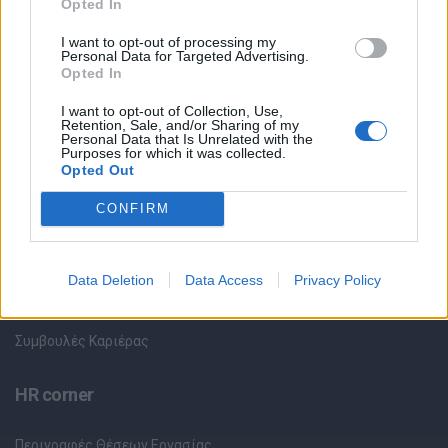
Opted In
Όλες οι Θέσεις Εργασίας
I want to opt-out of processing my
Personal Data for Targeted Advertising.
Opted In
Θέσεις Εργασίας ανά Ειδικότητα
I want to opt-out of Collection, Use,
Retention, Sale, and/or Sharing of my
Personal Data that Is Unrelated with the
Θέσεις Εργασίας ανά Εταιρεία
Purposes for which it was collected.
Opted Out
Κέντρο Βοήθειας
CONFIRM
Υπηρεσίες υποψηφίων
Data Deletion
Data Access
Privacy Policy
Καταχώρηση Online Βιογραφικού
Συμβουλές Καριέρας
HR corner
Περιγραφές Θέσεων Εργασίας