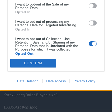
I want to opt-out of the Sale of my
Personal Data.
Opted In
Θέσεις εργασίας
I want to opt-out of processing my
Personal Data for Targeted Advertising.
Opted In
Όλες οι Θέσεις Εργασίας
I want to opt-out of Collection, Use,
Retention, Sale, and/or Sharing of my
Θέσεις Εργασίας ανά Ειδικότητα
Personal Data that Is Unrelated with the
Purposes for which it was collected.
Opted Out
Θέσεις Εργασίας ανά Εταιρεία
CONFIRM
Κέντρο Βοήθειας
Data Deletion
Data Access
Privacy Policy
Υπηρεσίες υποψηφίων
Καταχώρηση Online Βιογραφικού
Συμβουλές Καριέρας