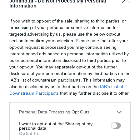
Jobfind.gr -
Do Not Process My Personal
Επιθυμητά Προσόντα
Information
Εργασιακή εμπειρία
Πιστοποίηση Επιθεωρητή ISO 9001
If you wish to opt-out of the sale, sharing to third parties, or
processing of your personal or sensitive information for
Web Marketing (προώθηση προϊόντων μέσω B2B, Social
targeted advertising by us, please use the below opt-out
Media και διαδικτύου)
section to confirm your selection. Please note that after your
Παροχές
opt-out request is processed you may continue seeing
interest-based ads based on personal information utilized by
Θέση εργασίας πλήρους απασχόλησης
us or personal information disclosed to third parties prior to
Σταθερός μισθός/αναλόγως προσόντων & προϋπηρεσίας
your opt-out. You may separately opt-out of the further
disclosure of your personal information by third parties on the
IAB’s list of downstream participants. This information may
also be disclosed by us to third parties on the
IAB’s List of
Downstream Participants
that may further disclose it to other
third parties.
Personal Data Processing Opt Outs
I want to opt-out of the Sharing of my
personal data.
Opted In