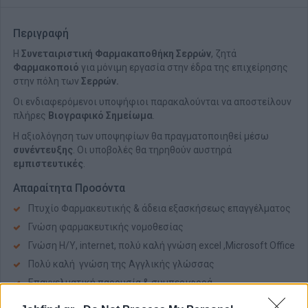
Περιγραφή
Η
Συνεταιριστική Φαρμακαποθήκη Σερρών
, ζητά
Φαρμακοποιό
για μόνιμη εργασία στην έδρα της επιχείρησης
στην πόλη των
Σερρών.
Οι ενδιαφερόμενοι υποψήφιοι παρακαλούνται να αποστείλουν
πλήρες
Βιογραφικό Σημείωμα
.
Η αξιολόγηση των υποψηφίων θα πραγματοποιηθεί μέσω
συνέντευξης
. Οι υποβολές θα τηρηθούν αυστηρά
εμπιστευτικές
.
Απαραίτητα Προσόντα
Πτυχίο Φαρμακευτικής & άδεια εξασκήσεως επαγγέλματος
Γνώση φαρμακευτικής νομοθεσίας
Γνώση Η/Υ, internet, πολύ καλή γνώση excel ,Microsoft Office
Πολύ καλή γνώση της Αγγλικής γλώσσας
Επαγγελματική παρουσία & συμπεριφορά