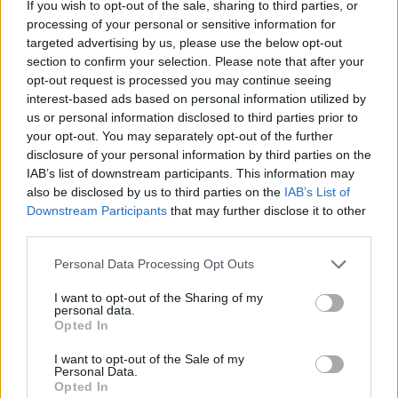
If you wish to opt-out of the sale, sharing to third parties, or
Για περισσότερες πληροφορίες παρακαλώ επικοινωνήστε στο
processing of your personal or sensitive information for
2310 887424
targeted advertising by us, please use the below opt-out
section to confirm your selection. Please note that after your
** Παρακαλούνται οι ενδιαφερόμενες όπως αποστείλουν
opt-out request is processed you may continue seeing
βιογραφικό σημείωμα
interest-based ads based on personal information utilized by
us or personal information disclosed to third parties prior to
your opt-out. You may separately opt-out of the further
disclosure of your personal information by third parties on the
IAB’s list of downstream participants. This information may
also be disclosed by us to third parties on the
IAB’s List of
Downstream Participants
that may further disclose it to other
third parties.
Personal Data Processing Opt Outs
I want to opt-out of the Sharing of my
personal data.
Opted In
Θέσεις εργασίας
I want to opt-out of the Sale of my
Personal Data.
Opted In