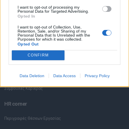
Όλες οι Θέσεις Εργασίας
I want to opt-out of processing my
Personal Data for Targeted Advertising.
Opted In
Θέσεις Εργασίας ανά Ειδικότητα
I want to opt-out of Collection, Use,
Θέσεις Εργασίας ανά Εταιρεία
Retention, Sale, and/or Sharing of my
Personal Data that Is Unrelated with the
Purposes for which it was collected.
Opted Out
Κέντρο Βοήθειας
CONFIRM
Υπηρεσίες υποψηφίων
Καταχώρηση Online Βιογραφικού
Data Deletion
Data Access
Privacy Policy
Συμβουλές Καριέρας
HR corner
Περιγραφές Θέσεων Εργασίας