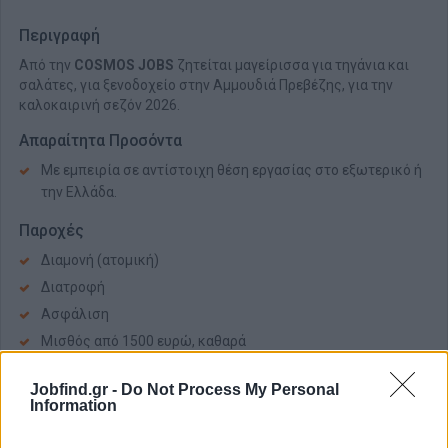
Περιγραφή
Από την
COSMOS JOBS
ζητείται μαγείρισσα για τηγάνια και
σαλάτες, για ξενοδοχείο στην Αμμουδιά Πρεβέζης, για την
καλοκαιρινή σεζόν 2026.
Απαραίτητα Προσόντα
Με εμπειρία σε αντίστοιχη θέση εργασίας στο εξωτερικό ή
την Ελλάδα.
Παροχές
Διαμονή (ατομική)
Διατροφή
Ασφάλιση
Μισθός από 1500 ευρώ, καθαρά
ΚΩΔΙΚΟΣ ΘΕΣΗΣ: 26290401
Jobfind.gr -
Do Not Process My Personal
Information
COSMOS JOBS
- O COSMOS της εργασίας
cosmos-jobs.gr & cosmosjobs.com