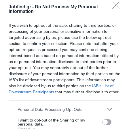
πρωτοβουλιών
Jobfind.gr -
Do Not Process My Personal
Information
Παροχές
Ανταγωνιστικό πακέτο αποδοχών αναλόγως προσόντων
If you wish to opt-out of the sale, sharing to third parties, or
και εμπειρίας
processing of your personal or sensitive information for
Συνεχής εκπαίδευση και συμμετοχή σε διεθνή σεμινάρια /
targeted advertising by us, please use the below opt-out
συνέδρια
section to confirm your selection. Please note that after your
opt-out request is processed you may continue seeing
Δυνατότητα εξέλιξης σε ανώτερες θέσεις έργων
interest-based ads based on personal information utilized by
Ευχάριστο και υποστηρικτικό εργασιακό περιβάλλον
us or personal information disclosed to third parties prior to
Συμμετοχή σε έργα με σημαντικό κοινωνικό και
your opt-out. You may separately opt-out of the further
αναπτυξιακό αντίκτυπο
disclosure of your personal information by third parties on the
IAB’s list of downstream participants. This information may
also be disclosed by us to third parties on the
IAB’s List of
Downstream Participants
that may further disclose it to other
third parties.
Personal Data Processing Opt Outs
I want to opt-out of the Sharing of my
personal data.