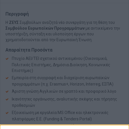
Περιγραφή
Η
ΖΕΥΣ
Συμβούλων αναζητά νέο συνεργάτη για τη θέση του
Συμβούλου Ευρωπαϊκών Προγραμμάτων
με αντικείμενο την
υποστήριξη, σύνταξη και υλοποίηση έργων που
χρηματοδοτούνται από την Ευρωπαϊκή Ένωση.
Απαραίτητα Προσόντα
Πτυχίο ΑΕΙ/ΤΕΙ σχετικού αντικειμένου (Οικονομικά,
Πολιτικές Επιστήμες, Δημόσια Διοίκηση, Κοινωνικές
Επιστήμες)
Εμπειρία στη συγγραφή και διαχείριση ευρωπαϊκών
προγραμμάτων (π.χ. Erasmus+, Horizon, Interreg, ΕΣΠΑ)
Άριστη γνώση Αγγλικών σε γραπτό και προφορικό λόγο
Ικανότητες οργάνωσης, αναλυτικής σκέψης και τήρησης
προθεσμιών
Εξοικείωση με εργαλεία MS Office και ηλεκτρονικές
πλατφόρμες Ε.Ε. (Funding & Tenders Portal)
Δυνατότητα συνεργασίας σε ομάδα και ανάληψης