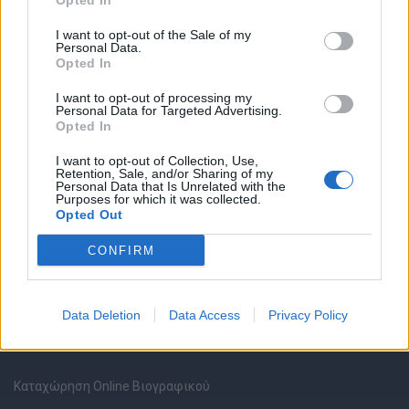
Opted In
I want to opt-out of the Sale of my
Personal Data.
Opted In
I want to opt-out of processing my
Θέσεις εργασίας
Personal Data for Targeted Advertising.
Opted In
Όλες οι Θέσεις Εργασίας
I want to opt-out of Collection, Use,
Retention, Sale, and/or Sharing of my
Personal Data that Is Unrelated with the
Purposes for which it was collected.
Θέσεις Εργασίας ανά Ειδικότητα
Opted Out
Θέσεις Εργασίας ανά Εταιρεία
CONFIRM
Κέντρο Βοήθειας
Data Deletion
Data Access
Privacy Policy
Υπηρεσίες υποψηφίων
Καταχώρηση Online Βιογραφικού