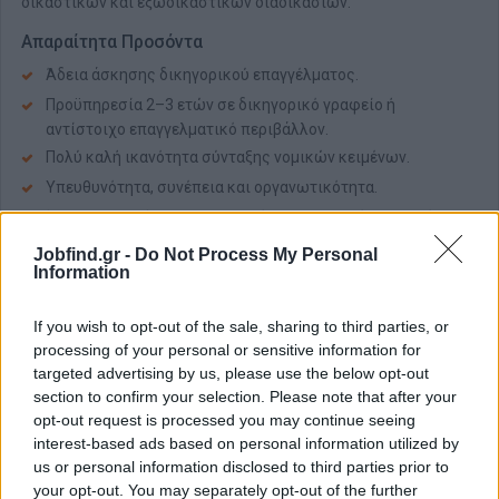
δικαστικών και εξωδικαστικών διαδικασιών.
Απαραίτητα Προσόντα
Άδεια άσκησης δικηγορικού επαγγέλματος.
Προϋπηρεσία 2–3 ετών σε δικηγορικό γραφείο ή
αντίστοιχο επαγγελματικό περιβάλλον.
Πολύ καλή ικανότητα σύνταξης νομικών κειμένων.
Υπευθυνότητα, συνέπεια και οργανωτικότητα.
Άνεση στη χρήση ηλεκτρονικών πλατφορμών, νομικών
βάσεων δεδομένων και εφαρμογών γραφείου.
Jobfind.gr -
Do Not Process My Personal
Ικανότητα διαχείρισης προθεσμιών και καθημερινής
Information
δικηγορικής εργασίας.
If you wish to opt-out of the sale, sharing to third parties, or
Θα εκτιμηθούν
processing of your personal or sensitive information for
Εμπειρία σε αστικές, εμπορικές ή πτωχευτικές υποθέσεις.
targeted advertising by us, please use the below opt-out
section to confirm your selection. Please note that after your
Καλή γνώση αγγλικής γλώσσας.
opt-out request is processed you may continue seeing
Δυνατότητα αυτόνομης παρακολούθησης υποθέσεων και
interest-based ads based on personal information utilized by
σύνταξης σχετικών εγγράφων.
us or personal information disclosed to third parties prior to
your opt-out. You may separately opt-out of the further
Παροχές