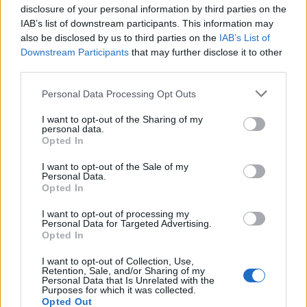
disclosure of your personal information by third parties on the
Σταθερή καθημερινή συνεργασία σε οργανωμένο
IAB’s list of downstream participants. This information may
δικηγορικό περιβάλλον.
also be disclosed by us to third parties on the
IAB’s List of
Downstream Participants
Αντικείμενο με ουσιαστική δικηγορική απασχόληση.
that may further disclose it to other
third parties.
Δυνατότητα ουσιαστικής επαγγελματικής εξέλιξης, με
καθημερινή καθοδήγηση, πρακτική εκπαίδευση και
Personal Data Processing Opt Outs
σταδιακή ανάληψη ευθύνης σε πραγματικές υποθέσεις.
Σταθερές αποδοχές, διαμορφωμένες με βάση την εμπειρία
I want to opt-out of the Sharing of my
personal data.
και τα προσόντα, μέσα σε ένα ξεκάθαρο και αξιόπιστο
Opted In
πλαίσιο συνεργασίας.
I want to opt-out of the Sale of my
Personal Data.
Opted In
I want to opt-out of processing my
Personal Data for Targeted Advertising.
Opted In
I want to opt-out of Collection, Use,
Retention, Sale, and/or Sharing of my
Personal Data that Is Unrelated with the
Purposes for which it was collected.
Opted Out