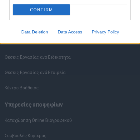
CONFIRM
Θέσεις εργασίας
Data Deletion
Data Access
Privacy Policy
Όλες οι Θέσεις Εργασίας
Θέσεις Εργασίας ανά Ειδικότητα
Θέσεις Εργασίας ανά Εταιρεία
Κέντρο Βοήθειας
Υπηρεσίες υποψηφίων
Καταχώρηση Online Βιογραφικού
Συμβουλές Καριέρας