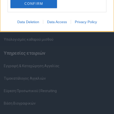
HR corner
CONFIRM
Περιγραφές Θέσεων Εργασίας
Data Deletion
Data Access
Privacy Policy
Ερωτήσεις συνεντεύξεων
Υπολογισμός καθαρού μισθού
Υπηρεσίες εταιριών
Εγγραφή & Καταχώρηση Αγγελίας
Τιμοκατάλογος Αγγελιών
Εύρεση Προσωπικού | Recruiting
Βάση Βιογραφικών