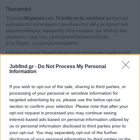
Περιγραφή
Ζητείται
Μαραγκός
και
Τοποθετητής επίπλων
, με σχετική
εμπειρία στο αντικείμενο ή ανειδίκευτος αλλά με προοπτική
μακροπρόθεσμης παραμονής στην εταιρεία, για εξέλιξη σαν
μαραγκός / τεχνίτης, σε εταιρία επίπλων κουζίνας,
στις Σέρρες, για μόνιμη συνεργασία.
Η δουλειά αφορά 5ημερη εργασία και συνεχόμενο ωράριο από
τις 7:30 το πρωί, με πλήρη πρόσληψη και υψηλές απολαβές.
Jobfind.gr -
Do Not Process My Personal
Information
If you wish to opt-out of the sale, sharing to third parties, or
processing of your personal or sensitive information for
targeted advertising by us, please use the below opt-out
section to confirm your selection. Please note that after your
opt-out request is processed you may continue seeing
interest-based ads based on personal information utilized by
us or personal information disclosed to third parties prior to
your opt-out. You may separately opt-out of the further
disclosure of your personal information by third parties on the