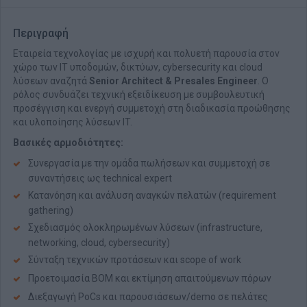
Περιγραφή
Εταιρεία τεχνολογίας με ισχυρή και πολυετή παρουσία στον
χώρο των IT υποδομών, δικτύων, cybersecurity και cloud
λύσεων αναζητά
Senior Architect & Presales Engineer
. Ο
ρόλος συνδυάζει τεχνική εξειδίκευση με συμβουλευτική
προσέγγιση και ενεργή συμμετοχή στη διαδικασία προώθησης
και υλοποίησης λύσεων IT.
Βασικές αρμοδιότητες:
Συνεργασία με την ομάδα πωλήσεων και συμμετοχή σε
συναντήσεις ως technical expert
Κατανόηση και ανάλυση αναγκών πελατών (requirement
gathering)
Σχεδιασμός ολοκληρωμένων λύσεων (infrastructure,
networking, cloud, cybersecurity)
Σύνταξη τεχνικών προτάσεων και scope of work
Προετοιμασία BOM και εκτίμηση απαιτούμενων πόρων
Διεξαγωγή PoCs και παρουσιάσεων/demo σε πελάτες