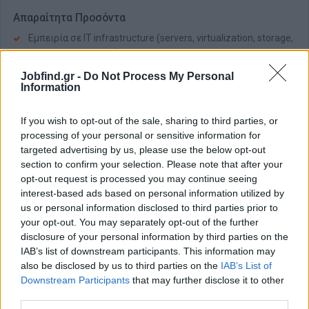
Απαραίτητα Προσόντα
Εμπειρία σε IT infrastructure (servers, virtualization, storage,
systems integration)
Πολύ καλή γνώση δικτύων (LAN, switching, Wi-Fi)
Jobfind.gr -
Do Not Process My Personal
Information
Εξοικείωση με cybersecurity (firewalls) και cloud
πλατφόρμες (Azure, AWS)
If you wish to opt-out of the sale, sharing to third parties, or
Ικανότητα ανάλυσης αναγκών και μετατροπής τους σε
processing of your personal or sensitive information for
τεχνικές λύσεις
targeted advertising by us, please use the below opt-out
Δυνατότητα σύνταξης προτάσεων και παρουσίασης σε
section to confirm your selection. Please note that after your
τεχνικό & μη τεχνικό κοινό
opt-out request is processed you may continue seeing
interest-based ads based on personal information utilized by
Παροχές
us or personal information disclosed to third parties prior to
Hybrid μοντέλο εργασίας
your opt-out. You may separately opt-out of the further
Bonus βάσει απόδοσης
disclosure of your personal information by third parties on the
IAB’s list of downstream participants. This information may
Ιδιωτική ασφάλιση υγείας & ζωής
also be disclosed by us to third parties on the
IAB’s List of
Συνεχής εκπαίδευση και δυνατότητες εξέλιξης
Downstream Participants
that may further disclose it to other
Επιπλέον παροχές & εταιρικές δραστηριότητες
third parties.