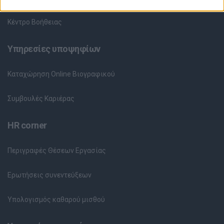
Κέντρο Βοήθειας
Υπηρεσίες υποψηφίων
Καταχώρηση Online Βιογραφικού
Συμβουλές Καριέρας
HR corner
Περιγραφές Θέσεων Εργασίας
Ερωτήσεις συνεντεύξεων
Υπολογισμός καθαρού μισθού