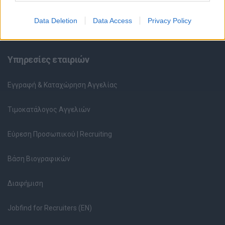
Ερωτήσεις συνεντεύξεων
Data Deletion
Data Access
Privacy Policy
Υπολογισμός καθαρού μισθού
Υπηρεσίες εταιριών
Εγγραφή & Καταχώρηση Αγγελίας
Τιμοκατάλογος Αγγελιών
Εύρεση Προσωπικού | Recruiting
Βάση Βιογραφικών
Διαφήμιση
Jobfind for Recruiters (EN)