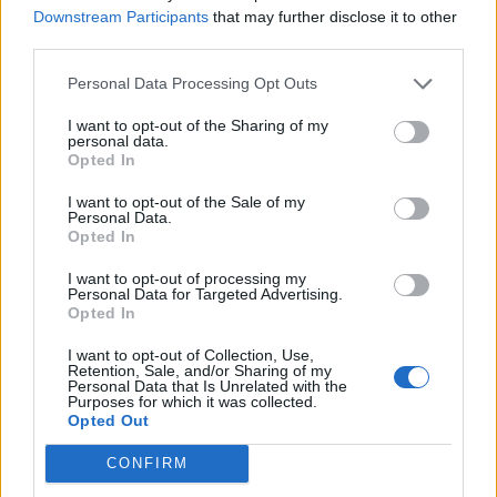
Όλες οι Θέσεις Εργασίας
Downstream Participants
that may further disclose it to other
third parties.
Θέσεις Εργασίας ανά Ειδικότητα
Personal Data Processing Opt Outs
Θέσεις Εργασίας ανά Εταιρεία
I want to opt-out of the Sharing of my
personal data.
Opted In
Κέντρο Βοήθειας
I want to opt-out of the Sale of my
Personal Data.
Υπηρεσίες υποψηφίων
Opted In
I want to opt-out of processing my
Καταχώρηση Online Βιογραφικού
Personal Data for Targeted Advertising.
Opted In
Συμβουλές Καριέρας
I want to opt-out of Collection, Use,
Retention, Sale, and/or Sharing of my
Personal Data that Is Unrelated with the
Purposes for which it was collected.
HR corner
Opted Out
Περιγραφές Θέσεων Εργασίας
CONFIRM