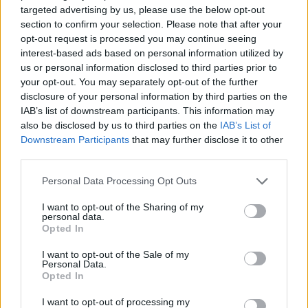
targeted advertising by us, please use the below opt-out
Πάθος για τις πωλήσεις
section to confirm your selection. Please note that after your
Εξαιρετικές δεξιότητες επικοινωνίας
opt-out request is processed you may continue seeing
Αγάπη για τα αξεσουάρ τεχνολογίας
interest-based ads based on personal information utilized by
us or personal information disclosed to third parties prior to
Ομαδικό πνεύμα και ενθουσιασμό για συνεργασία
your opt-out. You may separately opt-out of the further
Ευελιξία για εργασία σε βάρδιες
disclosure of your personal information by third parties on the
IAB’s list of downstream participants. This information may
Παροχές
also be disclosed by us to third parties on the
IAB’s List of
💎
Τι προσφέρουμε:
Downstream Participants
that may further disclose it to other
third parties.
Συνεχή εκπαίδευση σε νέες τεχνολογίες
Σημαντικές ευκαιρίες ανάπτυξης
Personal Data Processing Opt Outs
Σύστημα μπόνους βασισμένο στην απόδοση
I want to opt-out of the Sharing of my
Πλήρη ασφάλιση
personal data.
Opted In
Εκπτώσεις σε προϊόντα της εταιρείας
I want to opt-out of the Sale of my
⭐ Ελάτε στην ομάδα #teamMrPhone.gr και εξερευνήστε ένα
Personal Data.
περιβάλλον που λατρεύει την τεχνολογία, προωθεί την
Opted In
ανάπτυξη και γιορτάζει τη διαφορετικότητα!🚀💡
I want to opt-out of processing my
Στείλε μας το βιογραφικό σου.