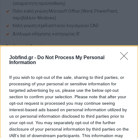
(απαραίτητη προϋπόθεση)
Πολύ καλή γνώση Microsoft Office (Word, PowerPoint,
περιβάλλον Windows)
Καλή γνώση σχεδιαστικού λογισμικού CAD
Δίπλωμα οδήγησης κατηγορίας Β’
Επιθυμητά Προσόντα:
Διπλωματούχος/Πτυχιούχος Μηχανικός
Jobfind.gr -
Do Not Process My Personal
Information
Προϋπηρεσία σε αντίστοιχη θέση
Γνώση σχεδιαστικών προγραμμάτων (Archicad, Photoshop,
If you wish to opt-out of the sale, sharing to third parties, or
Corel, SketchUp)
processing of your personal or sensitive information for
targeted advertising by us, please use the below opt-out
Προσωπικά Χαρακτηριστικά
section to confirm your selection. Please note that after your
Εργατικότητα
opt-out request is processed you may continue seeing
Πνεύμα συνεργασίας και ομαδικότητα
interest-based ads based on personal information utilized by
us or personal information disclosed to third parties prior to
Παροχές
your opt-out. You may separately opt-out of the further
disclosure of your personal information by third parties on the
Αποδοχές με βάση το νόμιμο ημερομίσθιο προσαυξημένο με
IAB’s list of downstream participants. This information may
τις ανάλογες τριετίες.