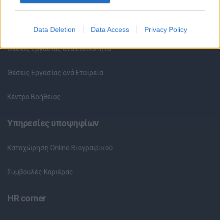
Όλες οι Θέσεις Εργασίας
Data Deletion
Data Access
Privacy Policy
Θέσεις Εργασίας ανά Ειδικότητα
Θέσεις Εργασίας ανά Εταιρεία
Κέντρο Βοήθειας
Υπηρεσίες υποψηφίων
Καταχώρηση Online Βιογραφικού
Συμβουλές Καριέρας
HR corner