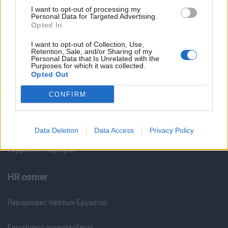
I want to opt-out of processing my
Personal Data for Targeted Advertising.
Θέσεις Εργασίας ανά Ειδικότητα
Opted In
I want to opt-out of Collection, Use,
Θέσεις Εργασίας ανά Εταιρεία
Retention, Sale, and/or Sharing of my
Personal Data that Is Unrelated with the
Purposes for which it was collected.
Κέντρο Βοήθειας
Opted Out
CONFIRM
Υπηρεσίες υποψηφίων
Καταχώρηση Online Βιογραφικού
Data Deletion
Data Access
Privacy Policy
Συμβουλές Καριέρας
HR corner
Περιγραφές Θέσεων Εργασίας
Ερωτήσεις συνεντεύξεων