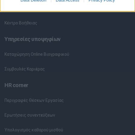
Θέσεις Εργασίας ανά Εταιρεία
Κέντρο Βοήθειας
Υπηρεσίες υποψηφίων
Καταχώρηση Online Βιογραφικού
Συμβουλές Καριέρας
HR corner
Περιγραφές Θέσεων Εργασίας
Ερωτήσεις συνεντεύξεων
Υπολογισμός καθαρού μισθού