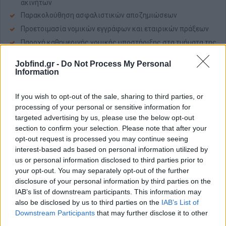
ακινήτων
Παρακολούθηση ασφαλιστικών αποζημιώσεων
Προετοιμασία νομικών εγγράφων και εταιρικών πράξεων
Παροχή καθημερινής νομικής υποστήριξης στα τμήματα της
εταιρείας
Jobfind.gr -
Do Not Process My Personal
Information
Απαραίτητα Προσόντα
Πτυχίο Νομικής Σχολής και άδεια ασκήσεως επαγγέλματος
If you wish to opt-out of the sale, sharing to third parties, or
Εξειδίκευση ή εμπειρία σε αστικό και εμπορικό δίκαιο
processing of your personal or sensitive information for
Επιθυμητή προϋπηρεσία σε αντίστοιχη θέση
targeted advertising by us, please use the below opt-out
section to confirm your selection. Please note that after your
Πολύ καλή γνώση χειρισμού Η/Υ
opt-out request is processed you may continue seeing
Άριστη γνώση αγγλικής γλώσσας
interest-based ads based on personal information utilized by
us or personal information disclosed to third parties prior to
Παροχές
your opt-out. You may separately opt-out of the further
Ανταγωνιστικό πακέτο αποδοχών
disclosure of your personal information by third parties on the
Ιδιωτικό πρόγραμμα ασφάλισης υγείας
IAB’s list of downstream participants. This information may
also be disclosed by us to third parties on the
IAB’s List of
Σύγχρονο και δυναμικό εργασιακό περιβάλλον
Downstream Participants
that may further disclose it to other
Δυνατότητες επαγγελματικής εξέλιξης και συνεχούς
third parties.