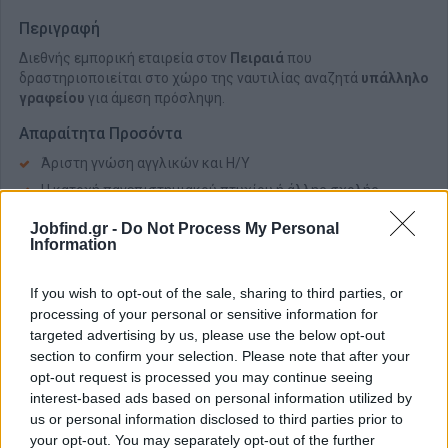
Περιγραφή
Διεθνής εμπορική εταιρεία στον
Πειραιά
που
δραστηριοποιείται στο χώρο της ναυτιλίας αναζητά
υπάλληλο
γραφείου
για άμεση πρόσληψη.
Απαραίτητα Προσόντα
Άριστη γνώση αγγλικών και Η/Υ
Η κατοχή πανεπιστημιακού πτυχίου ή άλλης σχολής
θεωρείται προσόν
Jobfind.gr -
Do Not Process My Personal
Information
If you wish to opt-out of the sale, sharing to third parties, or
processing of your personal or sensitive information for
targeted advertising by us, please use the below opt-out
section to confirm your selection. Please note that after your
opt-out request is processed you may continue seeing
interest-based ads based on personal information utilized by
us or personal information disclosed to third parties prior to
your opt-out. You may separately opt-out of the further