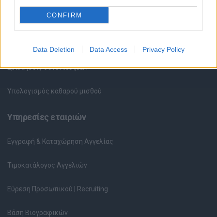
CONFIRM
HR corner
Περιγραφές Θέσεων Εργασίας
Data Deletion
Data Access
Privacy Policy
Ερωτήσεις συνεντεύξεων
Υπολογισμός καθαρού μισθού
Υπηρεσίες εταιριών
Εγγραφή & Καταχώρηση Αγγελίας
Τιμοκατάλογος Αγγελιών
Εύρεση Προσωπικού | Recruiting
Βάση Βιογραφικών