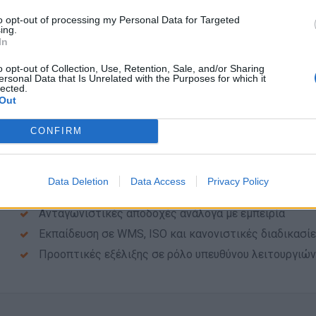
Άνεση στη χρήση Η/Υ (MS Office)
to opt-out of processing my Personal Data for Targeted
ing.
Ικανότητα διαχείρισης πολλαπλών εργασιών
In
Επιθυμητά Προσόντα:
o opt-out of Collection, Use, Retention, Sale, and/or Sharing
ersonal Data that Is Unrelated with the Purposes for which it
Εμπειρία σε ποιοτικό έλεγχο ή διαδικασίες ISO
lected.
Out
Εξοικείωση με ιατροτεχνολογικά προϊόντα
Προϋπηρεσία σε φαρμακευτικό / παραφαρμακευτικό 
CONFIRM
Παροχές
Data Deletion
Data Access
Privacy Policy
Σταθερή πλήρης απασχόληση
Ανταγωνιστικές αποδοχές ανάλογα με εμπειρία
Εκπαίδευση σε WMS, ISO και κανονιστικές διαδικασί
Προοπτικές εξέλιξης σε ρόλο υπευθύνου λειτουργιών