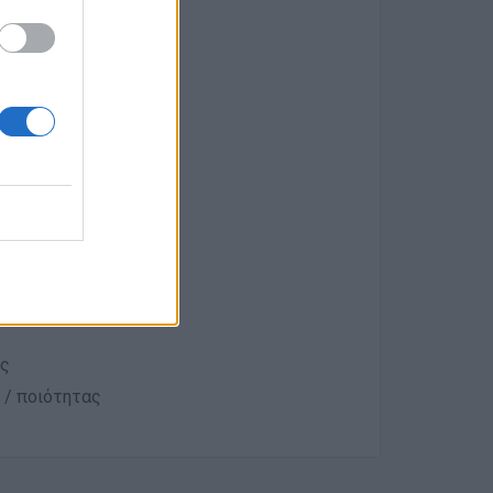
περιβάλλον
ες
 / ποιότητας