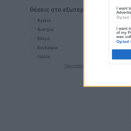
I want 
Θέσεις στο εξωτερικό
Advertis
Opted 
Αγγλία
I want t
Αυστρία
of my P
was col
Βέλγιο
Opted 
Βουλγαρία
Γαλλία
Περισσότερες χώρες +