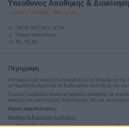
Υπεύθυνος Αποθήκης & Διακίνησης
Logistics - Αποθήκη - Μεταφορές
ΟΒΡΥΑ ΠΑΤΡΩΝ | ΠΑΤΡΑ
Πλήρης απασχόληση
ΙΕΚ, ΤΕΙ, ΑΕΙ
Περιγραφή
Η εταιρεία μας αναζητά συνεργάτη για τη διαχείριση της
με παράλληλη εμπλοκή σε διαδικασίες ποιότητας και κα
Ο ρόλος συνδυάζει πρακτική εργασία αποθήκης με υπευθ
ελέγχου και υποστήριξης διαδικασιών ISO και ιατροτεχ
Κύριες Αρμοδιότητες:
Αποθήκη & Διακίνηση (Logistics)
Παραλαβή, έλεγχος και τακτοποίηση εμπορευμάτων