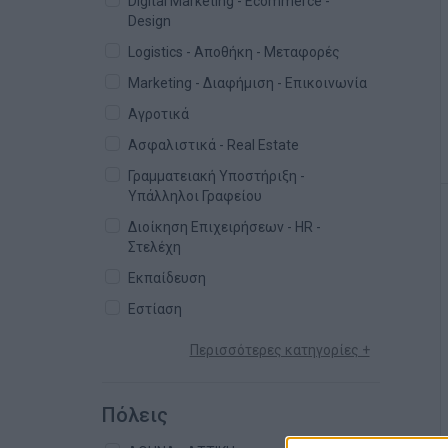
Digital Marketing - Ecommerce -
Design
Logistics - Αποθήκη - Μεταφορές
Marketing - Διαφήμιση - Επικοινωνία
Αγροτικά
Ασφαλιστικά - Real Estate
Γραμματειακή Υποστήριξη -
Υπάλληλοι Γραφείου
Διοίκηση Επιχειρήσεων - HR -
Στελέχη
Εκπαίδευση
Εστίαση
Περισσότερες κατηγορίες +
Πόλεις