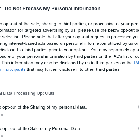
Εκτέλεση παραγγελιών (picking / packing / αποστολές
 -
Do Not Process My Personal Information
Διαχείριση αποθήκης μέσω WMS (Warehouse Manage
Οργάνωση ροών και διασφάλιση ορθής διακίνησης π
to opt-out of the sale, sharing to third parties, or processing of your per
formation for targeted advertising by us, please use the below opt-out s
Συνεργασία με μεταφορικές και πελάτες
r selection. Please note that after your opt-out request is processed y
eing interest-based ads based on personal information utilized by us or
Ποιοτικός Έλεγχος & Συμμόρφωση
disclosed to third parties prior to your opt-out. You may separately opt-
Ποιοτικός έλεγχος προϊόντων κατά την παραλαβή κα
losure of your personal information by third parties on the IAB’s list of
. This information may also be disclosed by us to third parties on the
IA
Τήρηση και παρακολούθηση διαδικασιών ISO
Participants
that may further disclose it to other third parties.
Διαχείριση εγγράφων και αρχείων ποιότητας
Υποστήριξη γνωστοποιήσεων ιατροτεχνολογικών στο
Συμμόρφωση με εσωτερικές διαδικασίες και κανονισ
l Data Processing Opt Outs
Απαραίτητα Προσόντα
o opt-out of the Sharing of my personal data.
In
Προϋπηρεσία σε αποθήκη / logistics
Εμπειρία σε χρήση WMS ή αντίστοιχου συστήματος 
o opt-out of the Sale of my Personal Data.
In
Οργανωτικότητα, συνέπεια και προσοχή στη λεπτομέ