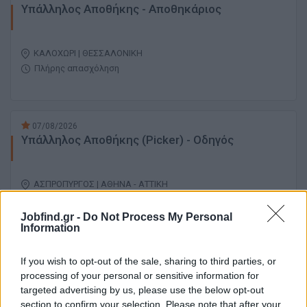
Υπάλληλος Αποθήκης - Αποθηκάριος
ΚΑΛΟΧΩΡΙ | ΘΕΣΣΑΛΟΝΙΚΗ
Πλήρης απασχόληση
07/08/2026
Υπάλληλος Αποθήκης (Picker) - Οδηγός
ΑΣΠΡΟΠΥΡΓΟΣ | ΑΘΗΝΑ - ΑΤΤΙΚΗ
Πλήρης απασχόληση
1000 € ανά μήνα καθαρά
Jobfind.gr -
Do Not Process My Personal
Information
07/08/2026
If you wish to opt-out of the sale, sharing to third parties, or
Υπάλληλος Αποθήκης
processing of your personal or sensitive information for
targeted advertising by us, please use the below opt-out
section to confirm your selection. Please note that after your