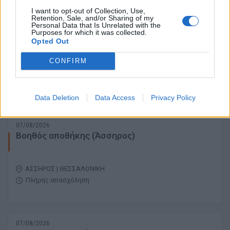
I want to opt-out of Collection, Use,
Retention, Sale, and/or Sharing of my
Personal Data that Is Unrelated with the
07/08/2026
Purposes for which it was collected.
Οδηγός (Δίπλωμα Β΄ Κατηγορίας)
Opted Out
CONFIRM
ΝΕΑ ΕΡΥΘΡΑΙΑ | ΑΘΗΝΑ - ΑΤΤΙΚΗ
Πλήρης απασχόληση
Data Deletion
Data Access
Privacy Policy
07/08/2026
Βοηθός αποθήκης (Άσσηρος)
ΑΣΣΗΡΟΣ | ΘΕΣΣΑΛΟΝΙΚΗ
Πλήρης απασχόληση
07/08/2026