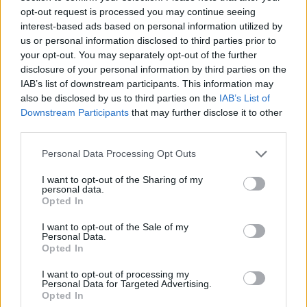
ΣΙΝΔΟΣ | ΘΕΣΣΑΛΟΝΙΚΗ
opt-out request is processed you may continue seeing
Πλήρης απασχόληση
interest-based ads based on personal information utilized by
us or personal information disclosed to third parties prior to
your opt-out. You may separately opt-out of the further
disclosure of your personal information by third parties on the
07/08/2026
IAB’s list of downstream participants. This information may
Εργαζόμενος στο Τμήμα Αποθήκης
also be disclosed by us to third parties on the
IAB’s List of
Downstream Participants
that may further disclose it to other
third parties.
ΡΟΔΟΣ
Personal Data Processing Opt Outs
Πλήρης απασχόληση
I want to opt-out of the Sharing of my
personal data.
Opted In
07/08/2026
Αποθηκάριος Φορτοεκφόρτωσης -
I want to opt-out of the Sale of my
Personal Data.
Ασπρόπυργος
Opted In
ΑΣΠΡΟΠΥΡΓΟΣ | ΑΘΗΝΑ - ΑΤΤΙΚΗ
I want to opt-out of processing my
Personal Data for Targeted Advertising.
Πλήρης απασχόληση
Opted In