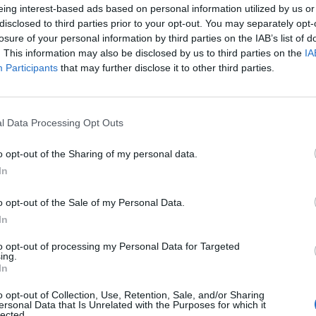
eing interest-based ads based on personal information utilized by us or
Προετοιμασία λογαριασμών, πιστοποιήσεων και λοιπ
disclosed to third parties prior to your opt-out. You may separately opt-
Παρακολούθηση συμβάσεων και οικονομικού αντικειμ
losure of your personal information by third parties on the IAB’s list of
. This information may also be disclosed by us to third parties on the
Συνεργασία με επιβλέποντες μηχανικούς, εργοτάξια κ
IA
Participants
that may further disclose it to other third parties.
Υποστήριξη στη σύνταξη Ανακεφαλαιωτικών Πινάκων
φακέλων.
l Data Processing Opt Outs
Απαραίτητα Προσόντα
Πτυχίο Μηχανικού (Πολιτικού, Τοπογράφου, Μηχανολό
o opt-out of the Sharing of my personal data.
In
Γνώση διαδικασιών εκτέλεσης και διαχείρισης δημοσ
Εμπειρία στη σύνταξη επιμετρήσεων και λογαριασμών 
o opt-out of the Sale of my Personal Data.
Καλή γνώση MS Office (ιδιαίτερα Excel).
In
Υπευθυνότητα, οργανωτικότητα και ομαδικό πνεύμα σ
to opt-out of processing my Personal Data for Targeted
ing.
In
Παροχές
o opt-out of Collection, Use, Retention, Sale, and/or Sharing
Ανταγωνιστικό πακέτο αποδοχών, ανάλογα με τα προσ
ersonal Data that Is Unrelated with the Purposes for which it
lected.