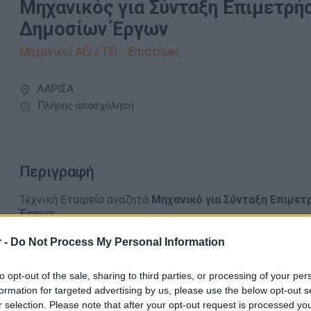
Μηχανικός για Σύνταξη Επιμετρή
Δημοσίων Έργων
Μηχανικοί ΑΕΙ / ΤΕΙ - Επιστήμες
ΛΑΡΙΣΑ
Πλήρης απασχόληση
Περιγραφή
Τεχνική Εταιρεία αναζητά
Μηχανικό για Σύνταξη Επιμε
Έργων
.
Η εταιρεία μας, με δραστηριότητα στον τομέα των δημο
 -
Do Not Process My Personal Information
για τη στελέχωση θέσης που αφορά τη σύνταξη επιμετρ
δημοσίων έργων.
to opt-out of the sale, sharing to third parties, or processing of your per
Αρμοδιότητες:
formation for targeted advertising by us, please use the below opt-out s
Σύνταξη και έλεγχος επιμετρήσεων δημοσίων έργων.
r selection. Please note that after your opt-out request is processed y