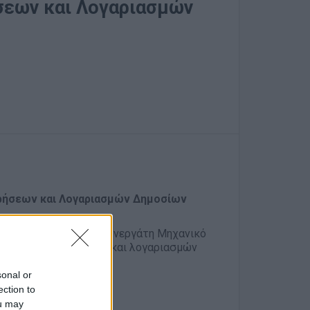
σεων και Λογαριασμών
τρήσεων και Λογαριασμών Δημοσίων
σίων έργων, αναζητά συνεργάτη Μηχανικό
ήσεων, πιστοποιήσεων και λογαριασμών
sonal or
ection to
ou may