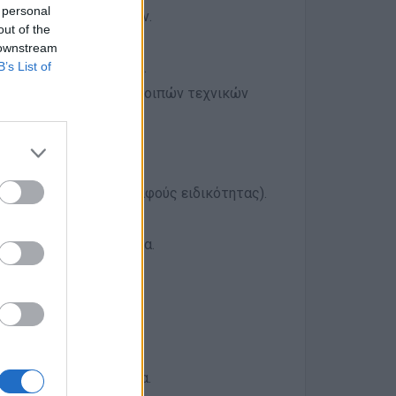
 personal
ών τεχνικών εγγράφων.
out of the
ένου έργων.
 downstream
αι δημόσιες υπηρεσίες.
B’s List of
 Εργασιών (ΑΠΕ) και λοιπών τεχνικών
γου Μηχανικού ή συναφούς ειδικότητας).
ίων έργων.
θα εκτιμηθεί ιδιαίτερα.
υνεργασίας.
όντα και την εμπειρία.