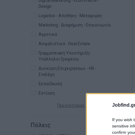
Digital Marketing - Ecommerce -
Design
Logistics - Αποθήκη - Μεταφορές
Marketing - Διαφήμιση - Επικοινωνία
Αγροτικά
Ασφαλιστικά - Real Estate
Γραμματειακή Υποστήριξη -
Υπάλληλοι Γραφείου
Διοίκηση Επιχειρήσεων - HR -
Στελέχη
Εκπαίδευση
Εστίαση
Jobfind.gr
Περισσότερες κατηγορίες +
If you wish 
Πόλεις
sensitive in
confirm you