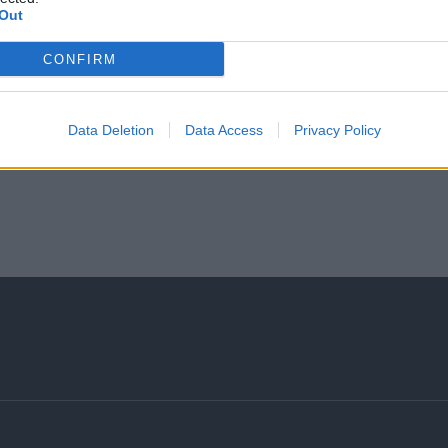
Σύγχρονο και δυναμικό εργασιακό περιβάλλον.
Out
Δυνατότητα επαγγελματικής εξέλιξης και συνεχούς ε
CONFIRM
Data Deletion
Data Access
Privacy Policy