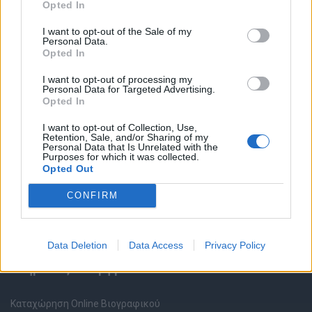
Opted In
I want to opt-out of the Sale of my
Personal Data.
Opted In
I want to opt-out of processing my
Personal Data for Targeted Advertising.
Θέσεις εργασίας
Opted In
I want to opt-out of Collection, Use,
Όλες οι Θέσεις Εργασίας
Retention, Sale, and/or Sharing of my
Personal Data that Is Unrelated with the
Purposes for which it was collected.
Θέσεις Εργασίας ανά Ειδικότητα
Opted Out
CONFIRM
Θέσεις Εργασίας ανά Εταιρεία
Κέντρο Βοήθειας
Data Deletion
Data Access
Privacy Policy
Υπηρεσίες υποψηφίων
Καταχώρηση Online Βιογραφικού