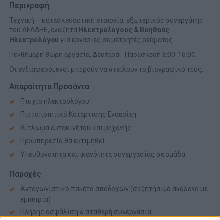
Περιγραφή
Τεχνική – κατασκευαστική εταιρεία, εξωτερικός συνεργάτης
του ΔΕΔΔΗΕ, αναζητά
Ηλεκτρολόγους & Βοηθούς
Ηλεκτρολόγου
για εργασίες σε μετρητές ρεύματος.
Πενθήμερη 8ωρη εργασία, Δευτέρα - Παρασκευή 8:00-16:00.
Οι ενδιαφερόμενοι μπορούν να στείλουν το βιογραφικό τους.
Απαραίτητα Προσόντα
Πτυχίο ηλεκτρολόγου
Πιστοποιητικό Κατάρτισης Εναερίτη
Δίπλωμα αυτοκινήτου και μηχανής
Προϋπηρεσία θα εκτιμηθεί
Υπευθυνότητα και ικανότητα συνεργασίας σε ομάδα
Παροχές
Ανταγωνιστικό πακέτο αποδοχών (συζητήσιμο ανάλογα με
εμπειρία)
Πλήρης ασφάλιση & σταθερή συνεργασία